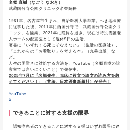
名郷 直樹（なごう なおき）
武蔵国分寺公園クリニック名誉院長
1961年、名古屋市生まれ。自治医科大学卒業。へき地医療
に従事した後、2011年に西国分寺で「武蔵国分寺公園クリ
ニック」を開業。2021年に院長を退き、現在は特別養護老
人ホームの配置医として週休5日の生活。
著書に『いずれくる死にそなえない』（生活の医療社）、
『これからの「お看取り」を考える本』（丸善出版）な
ど。
人生の困難さに対処する方法を、YouTube（名郷直樹の診
察室では言いにくいこと）で発信中。
2025年7月に『名郷先生、臨床に役立つ論文の読み方を教
えてください！』（共著、日本医事新報社）が発売！
YouTube
X
できることに対する支援の限界
認知症患者のできることに対する支援はいずれ限界に達