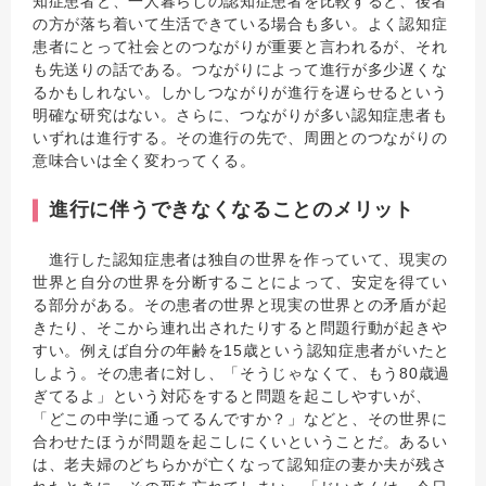
知症患者と、一人暮らしの認知症患者を比較すると、後者
の方が落ち着いて生活できている場合も多い。よく認知症
患者にとって社会とのつながりが重要と言われるが、それ
も先送りの話である。つながりによって進行が多少遅くな
るかもしれない。しかしつながりが進行を遅らせるという
明確な研究はない。さらに、つながりが多い認知症患者も
いずれは進行する。その進行の先で、周囲とのつながりの
意味合いは全く変わってくる。
進行に伴うできなくなることのメリット
進行した認知症患者は独自の世界を作っていて、現実の
世界と自分の世界を分断することによって、安定を得てい
る部分がある。その患者の世界と現実の世界との矛盾が起
きたり、そこから連れ出されたりすると問題行動が起きや
すい。例えば自分の年齢を15歳という認知症患者がいたと
しよう。その患者に対し、「そうじゃなくて、もう80歳過
ぎてるよ」という対応をすると問題を起こしやすいが、
「どこの中学に通ってるんですか？」などと、その世界に
合わせたほうが問題を起こしにくいということだ。あるい
は、老夫婦のどちらかが亡くなって認知症の妻か夫が残さ