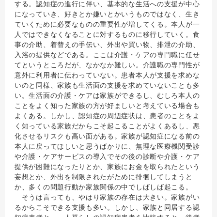
する。認知症の進行に伴い、基本的な生活への支援が中心
になっていき、好きとか嫌いとかいうものではなく、生き
ていくために必要なものの重要性が増してくる。本人が一
人ではできなくなることに対するものに移行していく。食
事の介助、着替えの手伝い、外出や買い物、排泄の介助、
入浴の提供などである。ここは介護・ケアの専門職に任せ
てというところだが、なかなか難しい。介護職の専門性が
意外に利用者に伝わっていない。患者本人が支援を求めな
いのと同様、家族も生活面の支援を求めていないことも多
い。生活面の介護・ケアは家族ができるし、むしろ本人の
ことをよく知った家族の方が好ましいと考えている場合も
よくある。しかし、認知症の周辺症状は、患者のことをよ
く知っている家族だからこそ起こることがよくあるし、悪
化させるリスクも高い面がある。家族が認知症になる前の
本人に戻ってほしいと思うばかりに、無理な医療機関受診
や介護・ケアサービスの導入でその後の診断や介護・ケア
提供が困難になったりとか、家族にお金を取られたという
妄想とか、外出を制限されたがために徘徊してしまうと
か、多くの問題行動か家族関係の中でしばしば起こる。
そうは言っても、やはり家族の存在は大きい。家族がい
るからこそできる支援も多い。しかし、家族と同居する認