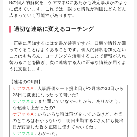
Bの個人的解釈を、ケアマネCにあたかも決定事項かのよう
に伝えています。これでは、誤った情報が周囲にどんどん
広まっていく可能性があります。
適切な連絡に変えるコーチング
正確に周知するには文書が確実ですが、口頭で情報が回
ってくることはよくあることです。個人的解釈を加えない
ことはもちろん、コーチングを活用することで情報が入れ
替わることを防ぎ、次に連絡する人に正確な情報が届くよ
うに支援します。
【連絡のOK例】
ケアマネA
: 人事評価シート提出日が今月末の30日から
28日に変更になったって聞いた?
ケアマネB
: まだ聞いていなかったから、ありがとう。
なぜ繰り上がったの?
ケアマネA
: いろいろな噂は飛び交っているけど、本当
のところはわからないな。明日出勤するCさんにも提出
日が変更した旨を正確に伝えておいてね 。
ケアマネB
: わかった。