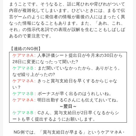
まうことです。そうなると、話に尾ひれや背びれがついて
内容が複雑化してしまいます。ひどいときには、まるで伝
言ゲームのように発信者の情報が最後の人にはまったく異
なった情報になることもあります。また、「あれ、これ、
それ」の指示代名詞での表現が誤解を生むこともしばしば
あるので要注意です。
【連絡のNG例】
ケアマネA
: 人事評価シート提出日が今月末の30日から
28日に変更になったって聞いた?
ケアマネB
: まだ聞いていなかったから、ありがとう。
なぜ繰り上がったの?
ケアマネA
: きっと賞与支給日を早くするからじゃな
い？
ケアマネB
: ボーナスが早く出るのはうれしいね。
ケアマネA
: 明日出勤するCさんにも伝えておいてね。
～翌日～
ケアマネB
: Cさん、賞与支給日が2日早くなるからシ
ートも早く提出するようにお願いします。
NG例では、「賞与支給日が早まる」というケアマネA・