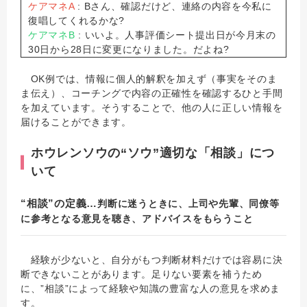
ケアマネA
: Bさん、確認だけど、連絡の内容を今私に
復唱してくれるかな?
ケアマネB
: いいよ。人事評価シート提出日が今月末の
30日から28日に変更になりました。だよね?
OK例では、情報に個人的解釈を加えず（事実をそのま
ま伝え）、コーチングで内容の正確性を確認するひと手間
を加えています。そうすることで、他の人に正しい情報を
届けることができます。
ホウレンソウの“ソウ”適切な「相談」につ
いて
“相談”の定義…
判断に迷うときに、上司や先輩、同僚等
に参考となる意見を聴き、アドバイスをもらうこと
経験が少ないと、自分がもつ判断材料だけでは容易に決
断できないことがあります。足りない要素を補うため
に、”相談”によって経験や知識の豊富な人の意見を求めま
す。