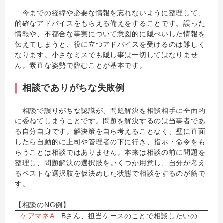
今までの経緯や必要な情報を忘れないように整理して、
的確なアドバイスをもらえる備えをすることです。誤った
情報や、不都合な事実について意図的に隠ぺいした情報を
伝えてしまうと、役に立つアドバイスを受けるのは難しく
なります。小さなミスでも隠し事は一切してはなりませ
ん。素直な姿勢で臨むことが基本です。
相談でありがちな失敗例
相談で誤りがちな認識が、問題解決を相談相手に全面的
に委ねてしまうことです。問題を解決するのは当事者であ
る自分自身です。解決策を自ら考えることなく、壁に直面
したら自動的に上司や管理者の下に行き、指示・命令をも
らうことは相談ではありません。本来は相談の前に問題を
整理し、問題解決の選択肢をいくつか用意し、自分が考え
るベストな選択肢を仮決めした状態で相談をするのが筋で
す。
【相談のNG例】
ケアマネA
: Bさん、担当ケースのことで相談したいの