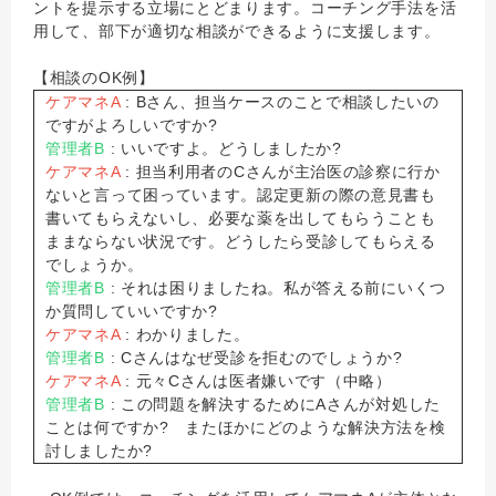
ントを提示する立場にとどまります。コーチング手法を活
用して、部下が適切な相談ができるように支援します。
【相談のOK例】
ケアマネA
: Bさん、担当ケースのことで相談したいの
ですがよろしいですか?
管理者B
: いいですよ。どうしましたか?
ケアマネA
: 担当利用者のCさんが主治医の診察に行か
ないと言って困っています。認定更新の際の意見書も
書いてもらえないし、必要な薬を出してもらうことも
ままならない状況です。どうしたら受診してもらえる
でしょうか。
管理者B
: それは困りましたね。私が答える前にいくつ
か質問していいですか?
ケアマネA
: わかりました。
管理者B
: Cさんはなぜ受診を拒むのでしょうか?
ケアマネA
: 元々Cさんは医者嫌いです（中略）
管理者B
: この問題を解決するためにAさんが対処した
ことは何ですか? またほかにどのような解決方法を検
討しましたか?