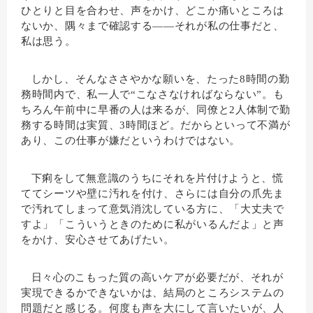
ひとりと目を合わせ、声をかけ、どこか痛いところは
ないか、隅々まで確認する――それが私の仕事だと、
私は思う。
しかし、そんなささやかな願いを、たった8時間の勤
務時間内で、私一人で“こなさなければならない”。も
ちろん午前中に早番の人は来るが、同僚と2人体制で勤
務する時間は実質、3時間ほど。だからといって不満が
あり、この仕事が嫌だというわけではない。
下痢をして無意識のうちにそれを片付けようと、慌
ててシーツや壁に汚れを付け、さらには自分の爪先ま
で汚れてしまって意気消沈している方に、「大丈夫で
すよ」「こういうときのために私がいるんだよ」と声
をかけ、安心させてあげたい。
日々心のこもった質の高いケアが必要だが、それが
実現できるかできないかは、結局のところシステムの
問題だと感じる。何度も声を大にして言いたいが、人