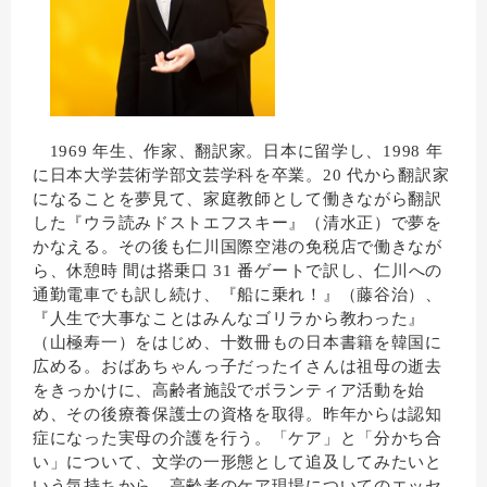
1969 年生、作家、翻訳家。日本に留学し、1998 年
に日本大学芸術学部文芸学科を卒業。20 代から翻訳家
になることを夢見て、家庭教師として働きながら翻訳
した『ウラ読みドストエフスキー』（清水正）で夢を
かなえる。その後も仁川国際空港の免税店で働きなが
ら、休憩時 間は搭乗口 31 番ゲートで訳し、仁川への
通勤電車でも訳し続け、『船に乗れ！』（藤谷治）、
『人生で大事なことはみんなゴリラから教わった』
（山極寿一）をはじめ、十数冊もの日本書籍を韓国に
広める。おばあちゃんっ子だったイさんは祖母の逝去
をきっかけに、高齢者施設でボランティア活動を始
め、その後療養保護士の資格を取得。昨年からは認知
症になった実母の介護を行う。「ケア」と「分かち合
い」について、文学の一形態として追及してみたいと
いう気持ちから、高齢者のケア現場についてのエッセ