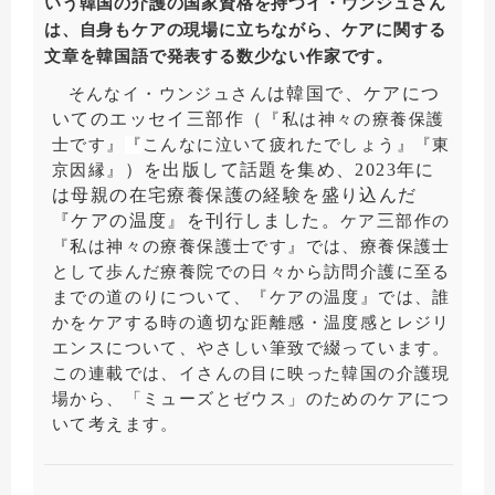
いう韓国の介護の国家資格を持つイ・ウンジュさん
は、自身もケアの現場に立ちながら、ケアに関する
文章を韓国語で発表する数少ない作家です。
は韓国で、ケアにつ
そんなイ・ウンジュさん
いてのエッセイ三部作（
『私は神々の療養保護
士です』
『
こんなに
泣
いて
疲
れたでしょう
』『
東
）を出版して話題を集め、2023年に
京因縁
』
は母親の在宅療養保護の経験を盛り込んだ
『ケアの温度』を刊行しました。
三
ケア
部作の
『私は神々の療養保護士です』では、療養保護士
として歩んだ療養院での日々から訪問介護に至る
までの道のりについて、『ケアの温度』では、誰
かをケアする時の適切な距離感・温度感とレジリ
エンスについて、やさしい筆致で綴っています。
この連載では、イさんの目に映った韓国の介護現
場から、「ミューズとゼウス」のためのケアにつ
いて考えます。