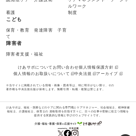
ルワーク
看護
制度
こども
保育・教育 発達障害 子育
て
障害者
障害者支援・福祉
けあサポについて
お問い合わせ
個人情報保護方針
個人情報のお取扱いについて
中央法規
アーカイブ
※当サイトに掲載されている情報・画像・図表等は、特に明示がない限り、その
著作権を中央法規出版が保有します。無断引用・転載・複製は禁じます。
けあサポは、福祉・医療などのケアに関わる専門職とケアマネジャー、社会福祉士、精神保健
福祉士、介護福祉士、保育士の
資格取得を目指す方々に、日々の仕事や受験に役立つ情報を
提供する実践的な情報と学びのウェブサイトです。