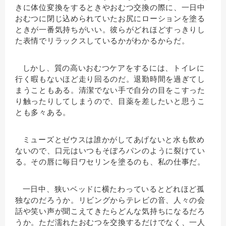
きに体位変換をするときやおむつ交換の際に、一日中
おむつに閉じ込められていたお尻にローションを塗る
ときが一番気持ちがいい。彼らがどれほどすっきりし
た表情でリラックスしているかがわかるからだ。
しかし、質の高いおむつケアをするには、トイレに
行く暇もないほど走り回るのだ。退勤時間を過ぎてし
まうこともある。清潔でない手で自分の目をこすった
り触ったりしてしまうので、目薬を差したいと思うこ
とも多々ある。
ミューズとゼウスは誰かがしてあげないと水も飲め
ないので、口元はいつもそぼろパンのように裂けてい
る。その唇に毎日ワセリンを塗るのも、私の仕事だ。
一日中、狭いベッドに横たわっているとどれほど孤
独なのだろうか。リビングからテレビの音、人々の会
話や笑い声が聞こえてきたらどんな気持ちになるだろ
うか。ただ濡れたおむつを交換するだけでなく、一人