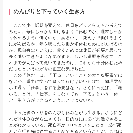
のんびりと下っていく生き方
ここで少し話題を変えて、休日をどうとらえるか考えて
みたい。毎日しっかり働けるように休むのか、週末しっか
り休めるように働くのか。あるいは、死ぬまで働けるよう
にがんばるか、年を取ったら働かず休むためにがんばるの
か。私自身はといえば、働くためには休日が必要と思って
長く働いてきたような気がする。しかし還暦を過ぎて、こ
れまでがんばって働いてきたのは、これから十分休むため
だったというのが今の正直な気持ちだ。
この「休む」は、「下る」ということの大きな要素では
ないか。重力に従って降りて行けばいいわけで、物理学が
示す通り「仕事」をする必要はない。さらに言えば、「老
いる」とは、「仕事」をしなくても「下る」という「休
む」生き方ができるということではないか。
上った後の下りをのんびり休みながら生きる。さらにど
れだけ休みながら生きても、目的地には必ず到達できるこ
とがわかっている。死亡率が100％ということは、必ず死
という行き先に達することができるということだ。これは