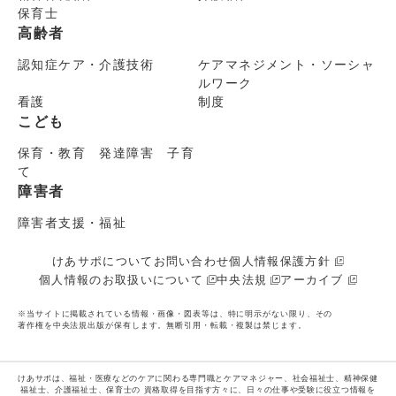
保育士
高齢者
認知症ケア・介護技術
ケアマネジメント・ソーシャ
ルワーク
看護
制度
こども
保育・教育 発達障害 子育
て
障害者
障害者支援・福祉
けあサポについて
お問い合わせ
個人情報保護方針
個人情報のお取扱いについて
中央法規
アーカイブ
※当サイトに掲載されている情報・画像・図表等は、特に明示がない限り、その
著作権を中央法規出版が保有します。無断引用・転載・複製は禁じます。
けあサポは、福祉・医療などのケアに関わる専門職とケアマネジャー、社会福祉士、精神保健
福祉士、介護福祉士、保育士の
資格取得を目指す方々に、日々の仕事や受験に役立つ情報を