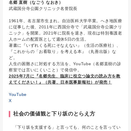
名郷 直樹（なごう なおき）
武蔵国分寺公園クリニック名誉院長
1961年、名古屋市生まれ。自治医科大学卒業。へき地医療
に従事した後、2011年に西国分寺で「武蔵国分寺公園クリ
ニック」を開業。2021年に院長を退き、現在は特別養護老
人ホームの配置医として週休5日の生活。
著書に『いずれくる死にそなえない』（生活の医療社）、
『これからの「お看取り」を考える本』（丸善出版）な
ど。
人生の困難さに対処する方法を、YouTube（名郷直樹の診
察室では言いにくいこと）で発信中。
2025年7月に『名郷先生、臨床に役立つ論文の読み方を教
えてください！』（共著、日本医事新報社）が発売！
YouTube
X
社会の価値観と下り坂のとらえ方
「下り坂を支援する」と言っても、何のことを言ってい