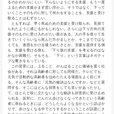
るのかわかりにくい。下らないようにする支援、もう一度
上るための支援がまず思い浮かぶ。そうではなく、下って
いくことそのものに対して何かをすることを、支援と受け
取ることはむずかしい。
ともすれば、早く死ぬための支援と受け取られ、見捨て
られたように感じるかもしれない。さらには下り方向の支
援そのものに受け入れがたい面がある。人の手を借りて生
きていくくらいなら死んだ方がましとか、そこまでではな
くても、迷惑をかける後ろめたさとか、支援を提供する側
も、支援を受ける側も、「下り坂の支援」を考えるのはな
かなか困難だ。そもそも、「下り」という言葉はネガティ
ブな響きをもっている。
この背景には、上ること、がんばることに価値を置く社
会がある。それは高齢者に対しても同様だ。テレビでも、
元気で活動的な高齢者をほめたたえる場面をよく目にす
る。そんな高齢者に「元気の秘訣はなんですか」などと質
問する。そこにはどんな回答をしても笑いがあったりし
て、ほとんど役に立たないような秘訣も好意的に受け止め
られる。反対に、だんだん歩けなくなってきたという高齢
者に尋ねるときには、どうしたらよくなるかという話ばか
りで、歩けなくなる中でどうするかということが話題にさ