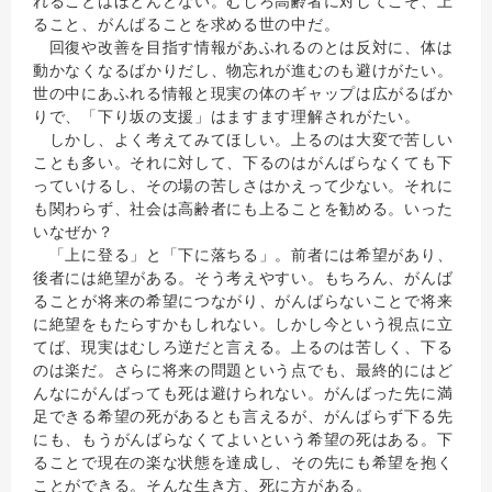
れることはほとんどない。むしろ高齢者に対してこそ、上
ること、がんばることを求める世の中だ。
回復や改善を目指す情報があふれるのとは反対に、体は
動かなくなるばかりだし、物忘れが進むのも避けがたい。
世の中にあふれる情報と現実の体のギャップは広がるばか
りで、「下り坂の支援」はますます理解されがたい。
しかし、よく考えてみてほしい。上るのは大変で苦しい
ことも多い。それに対して、下るのはがんばらなくても下
っていけるし、その場の苦しさはかえって少ない。それに
も関わらず、社会は高齢者にも上ることを勧める。いった
いなぜか？
「上に登る」と「下に落ちる」。前者には希望があり、
後者には絶望がある。そう考えやすい。もちろん、がんば
ることが将来の希望につながり、がんばらないことで将来
に絶望をもたらすかもしれない。しかし今という視点に立
てば、現実はむしろ逆だと言える。上るのは苦しく、下る
のは楽だ。さらに将来の問題という点でも、最終的にはど
んなにがんばっても死は避けられない。がんばった先に満
足できる希望の死があるとも言えるが、がんばらず下る先
にも、もうがんばらなくてよいという希望の死はある。下
ることで現在の楽な状態を達成し、その先にも希望を抱く
ことができる。そんな生き方、死に方がある。