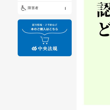
精神保健福祉士
ケアマネジメント・ソ
保育・教育／発達障害
障害者
ーシャルワーク
／子育て
介護福祉士
看護
障害者支援・福祉
保育士
制度