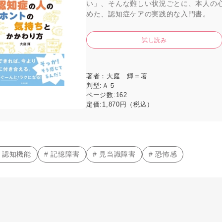
い」、そんな難しい状況ごとに、本人の
めた、認知症ケアの実践的な入門書。
試し読み
著者：
大庭 輝＝著
判型:
Ａ５
ページ数:
162
定価:
1,870円（税込）
# 認知機能
# 記憶障害
# 見当識障害
# 恐怖感