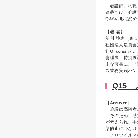
「看護師」の職
連載では、介護
Q&Aの形で紹
【著 者】
前川 静恵（ま
社団法人是真会
社Gracia
會理事、特別養
主な著書に、『
ス業務実践ハン
Q15
［Answer］
施設は高齢者が
そのため、感染
が考えられ、手
染防止につなげ
ノロウイルスに