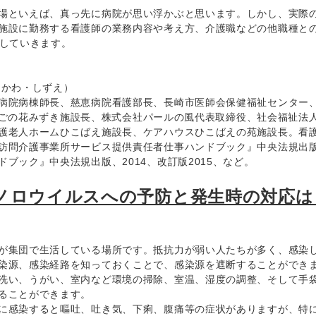
場といえば、真っ先に病院が思い浮かぶと思います。しかし、実際
施設に勤務する看護師の業務内容や考え方、介護職などの他職種と
介していきます。
えかわ・しずえ）
病院病棟師長、慈恵病院看護部長、長崎市医師会保健福祉センター
s かいごの花みずき施設長、株式会社パールの風代表取締役、社会福祉
護老人ホームひこばえ施設長、ケアハウスひこばえの苑施設長。看
訪問介護事業所サービス提供責任者仕事ハンドブック』中央法規出版、2
ドブック』中央法規出版、2014、改訂版2015、など。
 ノロウイルスへの予防と発生時の対応は
集団で生活している場所です。抵抗力が弱い人たちが多く、感染
源、感染経路を知っておくことで、感染源を遮断することができま
洗い、うがい、室内など環境の掃除、室温、湿度の調整、そして手
ることができます。
感染すると嘔吐、吐き気、下痢、腹痛等の症状がありますが、特に