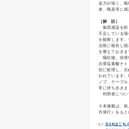
染力が強く、嘔
者、職員等に感
［解 説］
集団感染を防ぐ
不足している場
を観察します。
治医に報告し指
を整えておきま
嘔吐物、排泄物
次亜塩素酸ナト
切に処理し、石
われています。
ノブ、テーブル
常に持ち歩きま
利用者について
※本連載は、前
月発行）をもと
👉
Ｑ14はこち