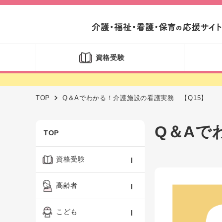
資格受験
TOP
Q＆Aでわかる！介護施設の看護実務 【Q15】
Q＆Aで
TOP
資格受験
ケアマネジャー
高齢者
社会福祉士
認知症ケア・介護技術
こども