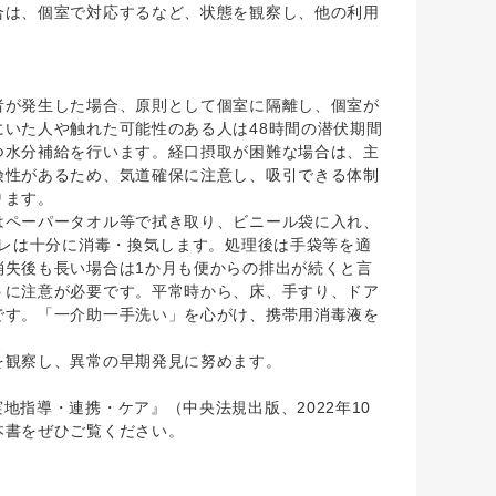
合は、個室で対応するなど、状態を観察し、他の利用
が発生した場合、原則として個室に隔離し、個室が
いた人や触れた可能性のある人は48時間の潜伏期間
つ水分補給を行います。経口摂取が困難な場合は、主
険性があるため、気道確保に注意し、吸引できる体制
ります。
ペーパータオル等で拭き取り、ビニール袋に入れ、
イレは十分に消毒・換気します。処理後は手袋等を適
消失後も長い場合は1か月も便からの排出が続くと言
うに注意が必要です。平常時から、床、手すり、ドア
です。「一介助一手洗い」を心がけ、携帯用消毒液を
観察し、異常の早期発見に努めます。
指導・連携・ケア』（中央法規出版、2022年10
本書をぜひご覧ください。