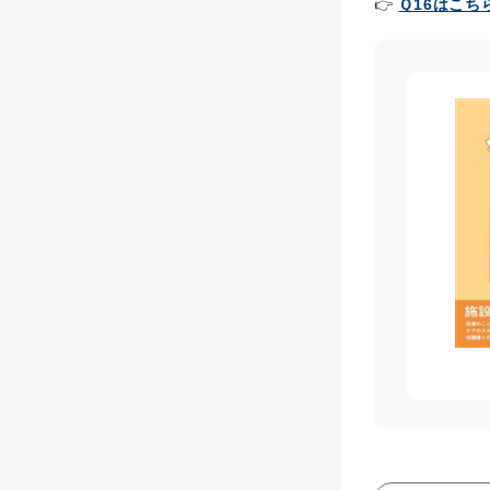
👉
Ｑ16はこち