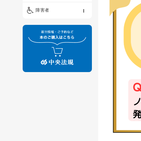
精神保健福祉士
ケアマネジメント・ソ
保育・教育／発達障害
障害者
ーシャルワーク
／子育て
介護福祉士
看護
障害者支援・福祉
保育士
制度