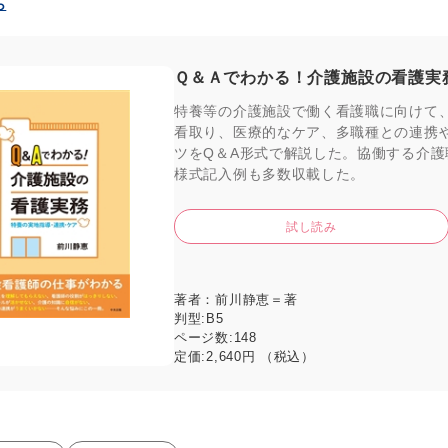
ら
Ｑ＆Ａでわかる！介護施設の看護実
特養等の介護施設で働く看護職に向けて
看取り、医療的なケア、多職種との連携
ツをQ＆A形式で解説した。協働する介
様式記入例も多数収載した。
試し読み
著者：
前川静恵＝著
判型:
B5
ページ数:
148
定価:
2,640円 （税込）