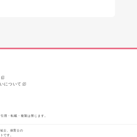
いについて
断引用・転載・複製は禁じます。
福祉士、保育士の
イトです。