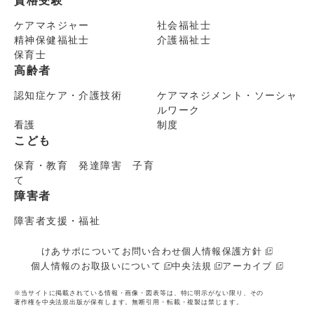
資格受験
ケアマネジャー
社会福祉士
精神保健福祉士
介護福祉士
保育士
高齢者
認知症ケア・介護技術
ケアマネジメント・ソーシャ
ルワーク
看護
制度
こども
保育・教育 発達障害 子育
て
障害者
障害者支援・福祉
けあサポについて
お問い合わせ
個人情報保護方針
個人情報のお取扱いについて
中央法規
アーカイブ
※当サイトに掲載されている情報・画像・図表等は、特に明示がない限り、その
著作権を中央法規出版が保有します。無断引用・転載・複製は禁じます。