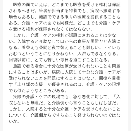
医療の面でいえば、どこまでも医療を受ける権利は保証
されるべきだ。筆者が担当する特養でも、病院へ搬送する
場合もあるし、施設でできる限りの医療を提供することも
ある。介護・ケアの面でも同様だ。どこまでも介護・ケア
を受ける権利が保障されなくてはならない。
しかし、介護・ケアの権利が話題にされることは少な
い。入院すると介助なしで口からの食事が困難だと点滴に
なる。着替えも昼間と夜で替えることも難しい。トイレも
おむつということになりかねない。入浴もできなくなる。
回復以前に、とても苦しい毎日を過ごすことになる。
施設で看る場合に十分な医療が受けられないことを問題
にすることは多いが、病院に入院して十分な介護・ケアが
受けられないことを問題にすることは少ない。回復を目指
す「上り坂の支援」が優先されるのは、介護・ケアの現場
でも似たようなところがある。
実際の介護・ケアの現場でも、急な悪化に対して、「入
院しないと無理だ」と介護側から言うこともしばしばだ。
しかし、入院すると十分な介護・ケアを受けられないこと
について、介護側からですらあまり発せられないのではな
いか。