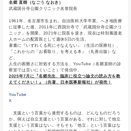
名郷 直樹（なごう なおき）
武蔵国分寺公園クリニック名誉院長
1961年、名古屋市生まれ。自治医科大学卒業。へき地医療
に従事した後、2011年に西国分寺で「武蔵国分寺公園クリ
ニック」を開業。2021年に院長を退き、現在は特別養護老
人ホームの配置医として週休5日の生活。
著書に『いずれくる死にそなえない』（生活の医療社）、
『これからの「お看取り」を考える本』（丸善出版）な
ど。
人生の困難さに対処する方法を、YouTube（名郷直樹の診
察室では言いにくいこと）で発信中。
2025年7月に『名郷先生、臨床に役立つ論文の読み方を教
えてください！』（共著、日本医事新報社）が発売！
YouTube
X
支援という言葉から連想するものは、どんなものだろう
か。例えば自立支援という言葉がある。それに対して他立
支援という言葉はない。そもそも「他立」という言葉はな