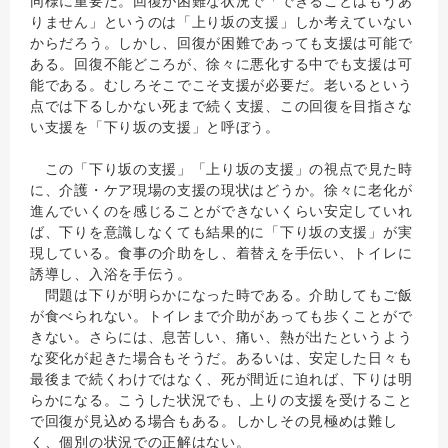
同様に重要だ。回復が困難な状況で「できることはもうあ
りません」というのは「上り坂の支援」しか考えていない
からだろう。しかし、回復が困難であっても支援は可能で
ある。回復不能どころが、徐々に悪化する中でも支援は可
能である。むしろそこでこそ支援が必要だ。老いるという
点では下るしかない死まで続く支援、この回復を目指さな
い支援を「下り坂の支援」と呼ぼう。
この「下り坂の支援」「上り坂の支援」の視点で見た時
に、介護・ケア現場の支援の現状はどうか。徐々に老化が
進んでいくのを感じることができないくらい安定していれ
ば、下りを意識しなくても結果的に「下り坂の支援」が実
現している。食事の介助をし、着替えを手伝い、トイレに
誘導し、入浴を手伝う。
問題は下りが明らかになった時である。介助してもご飯
が食べられない。トイレまで介助があっても歩くことがで
きない。さらには、息苦しい、痛い、熱が出たというよう
な変化が起きた場合もそうだ。あるいは、安定した日々も
最後まで続くわけではなく、死が間近に迫れば、下りは明
らかになる。こうした状況でも、上りの支援を受けること
で回復が見込める場合もある。しかしその見極めは難し
く、個別の状況での正解はない。