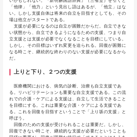
いかもしれない。『新明解国語辞典』（三省堂）を引くと
「他律」「他力」という見出し語はあるが、「他立」はな
い。しかし支援自体は将来の自立を目指すとしても、その
場は他立がスタートである。
支援が必要になるのは自立が困難だからだ。自立できな
い状態から、自立できるようになるための支援、つまり自
立支援とは支援が必要でなくなることを目標にしている。
しかし、その目標はいずれ変更を迫られる。回復が困難に
なる時こそ、継続的な終わりのない支援が必要になるから
だ。
上りと下り、２つの支援
医療機関における、病気の診断、治療も自立支援であ
る。リハビリテーションも重要な自立支援である。この流
れでの介護・ケアによる支援は、自立して生活できること
を目標にする。これは重要な介護・ケアによる支援であ
る。これを回復を目指すということで「上り坂の支援」と
呼ぼう。
回復のための支援が受けられることは重要だ。しかし、
回復できない時こそ、継続的な支援が必要だということも