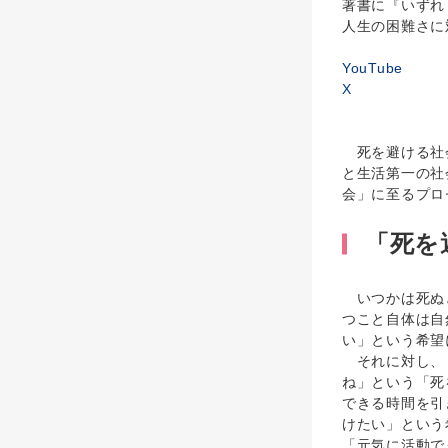
著書に『いずれ
人生の困難さに
YouTube
X
死を避ける社会
と生活第一の社
会」に至るプロ
「死を
いつかは死ぬと
つこと自体は自
い」という希望
それに対し、「
ね」という「死
できる時間を引
けたい」という
「元気に活動で