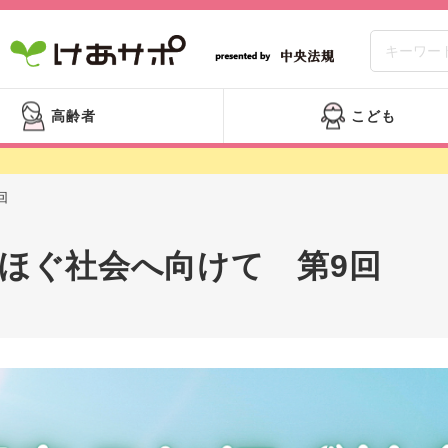
高齢者
こども
回
ほぐ社会へ向けて 第9回