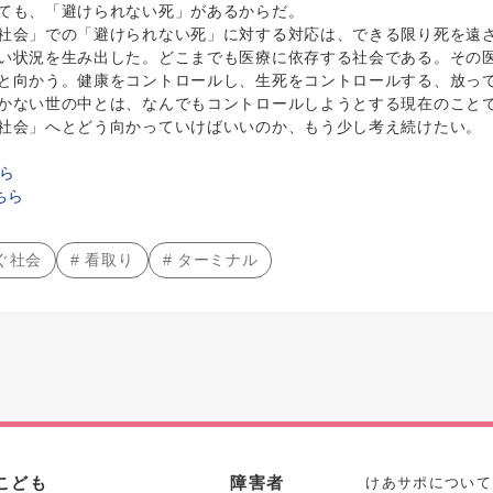
ても、「避けられない死」があるからだ。
会」での「避けられない死」に対する対応は、できる限り死を遠ざ
い状況を生み出した。どこまでも医療に依存する社会である。その
と向かう。健康をコントロールし、生死をコントロールする、放っ
かない世の中とは、なんでもコントロールしようとする現在のこと
社会」へとどう向かっていけばいいのか、もう少し考え続けたい。
ら
ちら
ぐ社会
# 看取り
# ターミナル
こども
障害者
けあサポについて