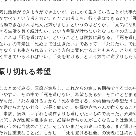
に活動ができようができまいが、とにかく生きていることが大事だ
がすべてという考え方だ。ただこの考えも、行く先はできるだけ「
動できなければ死んだ方がまし」というのはどうか。「元気に活動
きる生活を長く続けたい」という希望が叶わないとなったその先に
。これは「死を避けない」ということとは微妙に異なる。「死を避
ない」の背景は「死ぬまでは生きたい」であって、「死にたい」で
きなくても生きられる」という方向に変化することもある。とりあ
く生きていられればいい、「死を避ける」という方向に逆戻りした
振り切れる希望
まとめてみる。医療が進歩し、これからの進歩も期待できる世の中
いやすい。その中で「死を避けない」希望もあるが、そこにとどま
がちだ。「死を避ける」から「死を希望する」の両極端の希望だけ
避けられない社会」が長く続いた。妊婦や赤ちゃんが亡くなること
、事故、病気、いずれも現在よりも避けがたいものであった。妊婦
の悲しみが医療を進歩させ、妊婦や赤ちゃんが亡くなることは激減
向かうのは当然のことだ。そしていまだその途上にある。まだ避け
それは重要なことだ。しかし、「死を避ける社会」の実現には終わ