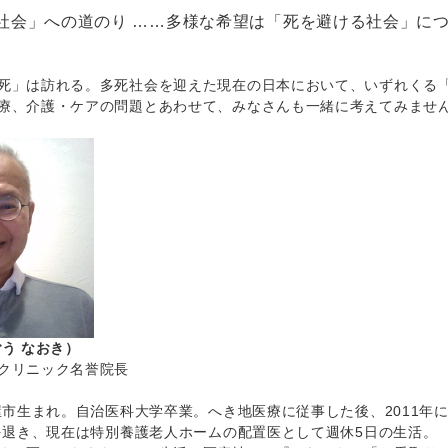
社会」への道のり ……多様な希望は「死を避ける社会」に
死」は訪れる。多死社会を迎えた現在の日本において、いずれくる
療、介護・ケアの問題とあわせて、みなさんも一緒に考えてみませ
ごう なおき）
クリニック名誉院長
古屋市生まれ。自治医科大学卒業。へき地医療に従事した後、2011
長を退き、現在は特別養護老人ホームの配置医として週休5日の生活。