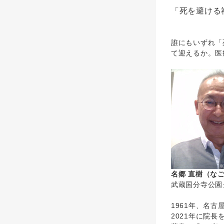
「死を避ける
誰にもいずれ「
て迎えるか。医
名郷 直樹（な
武蔵国分寺公園
1961年、名
2021年に院