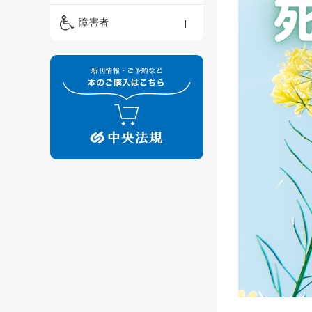
精神保健福祉士
ケアマネジメント・ソ
保育・教育／発達障害
障害者
ーシャルワーク
／子育て
介護福祉士
看護
障害者支援・福祉
保育士
制度