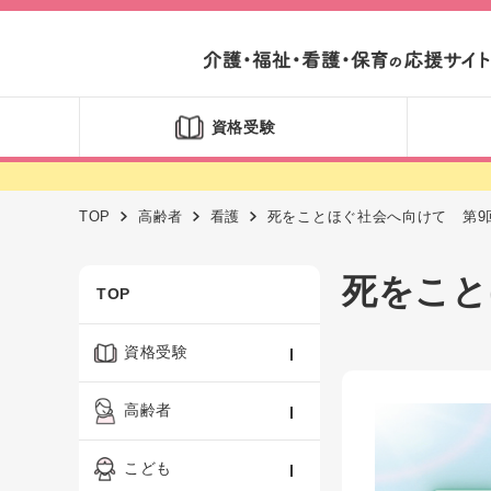
資格受験
TOP
高齢者
看護
死をことほぐ社会へ向けて 第9
死をこと
TOP
資格受験
ケアマネジャー
高齢者
社会福祉士
認知症ケア・介護技術
こども