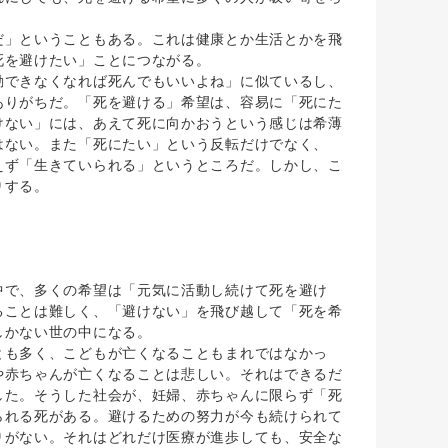
」ということもある。これは健康とか生活とかを飛
死を避けたい」ことにつながる。
できなくなれば死んでもいいよね」に似ているし、
ありがちだ。「死を避ける」希望は、容易に「死にた
けない」には、あえて死に向かおうという感じは希薄
はない。また「死にたい」という反転だけでなく、
えず「生きていられる」というところだ。しかし、こ
りする。
で、多くの希望は「元気に活動し続けて死を避け
ることは難しく、「避けない」を飛び越して「死を希
しかない世の中になる。
も多く、こどもが亡くなることもまれではなかっ
や赤ちゃんが亡くなることは悲しい。それはできるだ
した。そうした社会が、妊婦、赤ちゃんに限らず「死
られる死がある。避けるための努力が今も続けられて
りがない。それはどれだけ医療が進歩しても、安全な