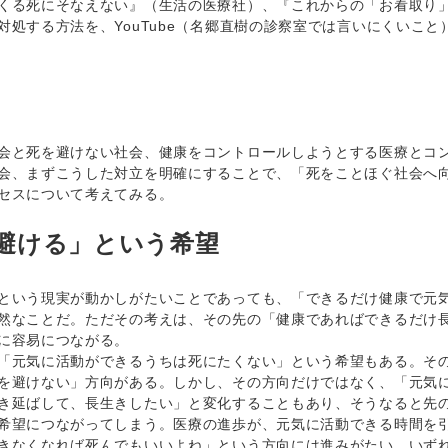
くる死にそなえない』（生活の医療社）、『これからの「お看取り
対処する方法を、YouTube（名郷直樹の診察室では言いにくいこと
と死を避けない社会、健康をコントロールしようとする医療とコン
会、まずこうした対立を明確にすることで、「死をことほぐ社会へ
セスについて考えてみる。
避ける」という希望
いう現実が動かしがたいことであっても、「できるだけ健康で元気
然なことだ。ただその考えは、その先の「健康であればできるだけ
に容易につながる。
元気に活動ができるうちは死にたくない」という希望もある。その
を避けない」方向がある。しかし、その方向だけではなく、「元気
き延ばして、長生きしたい」と変化することもあり、そうなると先
希望につながってしまう。医療の進歩が、元気に活動できる時間を
きなくなれば死んでもいいよね」という方向には進みがたい。いず