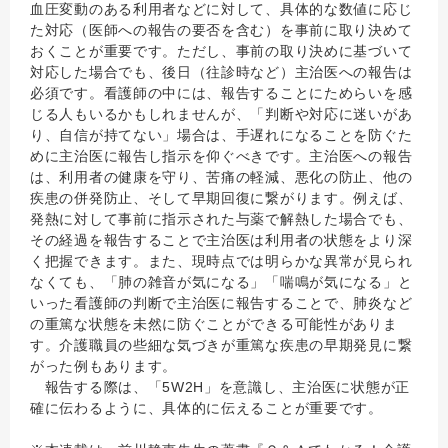
血圧変動のある利用者などに対して、具体的な数値に応じ
た対応（医師への報告の要否を含む）を事前に取り決めて
おくことが重要です。ただし、事前の取り決めに基づいて
対応した場合でも、後日（往診時など）主治医への報告は
必須です。看護師の中には、報告することにためらいを感
じる人もいるかもしれませんが、「判断や対応に迷いがあ
り、自信が持てない」場合は、手遅れになることを防ぐた
めに主治医に報告し指示を仰ぐべきです。主治医への報告
は、利用者の健康を守り、苦痛の軽減、悪化の防止、他の
疾患の併発防止、そして早期回復に繋がります。例えば、
発熱に対して事前に指示された与薬で解熱した場合でも、
その経過を報告することで主治医は利用者の状態をより深
く把握できます。また、現時点では明らかな異常が見られ
なくても、「肺の雑音が気になる」「喘鳴が気になる」と
いった看護師の判断で主治医に報告することで、肺炎など
の重篤な状態を未然に防ぐことができる可能性がありま
す。介護職員の些細な気づきが重篤な疾患の早期発見に繋
がった例もあります。
報告する際は、「5W2H」を意識し、主治医に状態が正
確に伝わるように、具体的に伝えることが重要です。