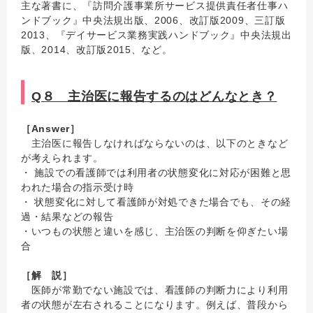
主な著書に、『訪問介護事業所サービス提供責任者仕事ハ
ンドブック』中央法規出版、2006、改訂版2009、三訂版
2013、『デイサービス業務実践ハンドブック』中央法規出
版、2014、改訂版2015、など。
Q８ 主治医に報告するのはどんなとき？
［Answer］
主治医に報告しなければならないのは、以下のときなど
が考えられます。
・ 施設での看護師では利用者の状態変化に対応が困難と思
われた場合の指示受け時
・ 状態変化に対して看護師が対処できた場合でも、その経
過・結果などの報告
・いつもの状態と違いを感じ、主治医の判断を仰ぎたい場
合
［解 説］
医師が常勤でない施設では、看護師の判断力により利用
者の状態が左右されることになります。例えば、普段から