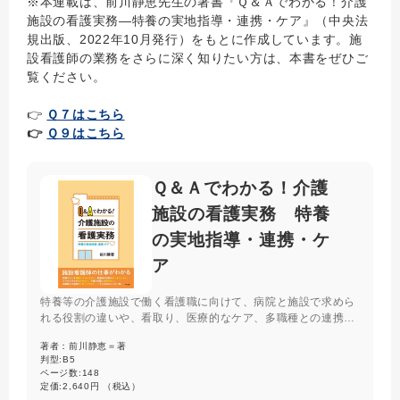
※本連載は、前川静恵先生の著書『Ｑ＆Ａでわかる！介護
施設の看護実務―特養の実地指導・連携・ケア』（中央法
規出版、2022年10月発行）をもとに作成しています。施
設看護師の業務をさらに深く知りたい方は、本書をぜひご
覧ください。
👉
Ｑ７はこちら
👉
Ｑ９はこちら
Ｑ＆Ａでわかる！介護
施設の看護実務 特養
の実地指導・連携・ケ
ア
特養等の介護施設で働く看護職に向けて、病院と施設で求めら
れる役割の違いや、看取り、医療的なケア、多職種との連携や
ラポール形成など、日常業務に関するコツをQ＆A形式で解説し
著者：
前川静恵＝著
た。協働する介護職にも役立つ一冊。実地指導にかかわる様式
判型:
B5
記入例も多数収載した。
ページ数:
148
定価:
2,640円 （税込）