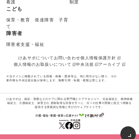
看護
制度
こども
保育・教育 発達障害 子育
て
障害者
障害者支援・福祉
けあサポについて
お問い合わせ
個人情報保護方針
個人情報のお取扱いについて
中央法規
アーカイブ
※当サイトに掲載されている情報・画像・図表等は、特に明示がない限り、その
著作権を中央法規出版が保有します。無断引用・転載・複製は禁じます。
けあサポは、福祉・医療などのケアに関わる専門職とケアマネジャー、社会福祉士、精神保健
福祉士、介護福祉士、保育士の
資格取得を目指す方々に、日々の仕事や受験に役立つ情報を
提供する実践的な情報と学びのウェブサイトです。