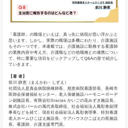
「看護師」の職場といえば、真っ先に病院が思い浮かぶと
思います。しかし、実際の職場は多機にわたり、介護施設
もその一つです。本連載では、介護施設に勤務する看護師
の業務内容や考え方、介護職などの他職種との連携につい
て、特に重要な項目をピックアップしてQ&Aの形で紹介し
ていきます。
【著 者】
前川 静恵（まえかわ・しずえ）
社団法人是真会病院病棟師長、慈恵病院看護部長、長崎市
医師会保健福祉センター、老人保健施設ハーモニーガーデ
ン副施設長、有限会社Gracias かいごの花みずき施設長、
株式会社パールの風代表取締役、社会福祉法人鳳彰會副理
事長などを経て、現在社会福祉法人鳳彰會理事、特別養護
老人ホームひこばえ施設長、ケアハウスひこばえの苑施設
長。看護師、介護支援専門員。