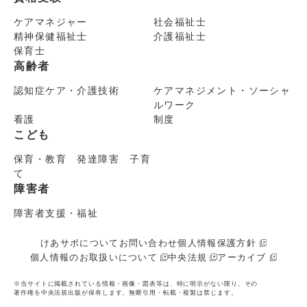
ケアマネジャー
社会福祉士
精神保健福祉士
介護福祉士
保育士
高齢者
認知症ケア・介護技術
ケアマネジメント・ソーシャ
ルワーク
看護
制度
こども
保育・教育 発達障害 子育
て
障害者
障害者支援・福祉
けあサポについて
お問い合わせ
個人情報保護方針
個人情報のお取扱いについて
中央法規
アーカイブ
※当サイトに掲載されている情報・画像・図表等は、特に明示がない限り、その
著作権を中央法規出版が保有します。無断引用・転載・複製は禁じます。