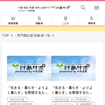
資格受験
高齢者
こども
障害者
TOP
- 専門職応援/高齢者一覧
「生きる・暮らす・よりよ
「生きる・暮らす・よりよ
く暮らす」を実現するため
く暮らす」を実現するため
の経済的支援 第6回 交通
の経済的支援 第2回 所得
#経済的支援
#経済的支援
#所得保障
運賃の割引―鉄軌道に焦点
保障の整理と活用の実際
#障害者の交通運賃
#ケーススタディ
#精神障害