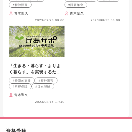
をあてて
#精神障害
#障害年金
青木聖久
青木聖久
2023/09/20 00:00
2023/08/23 00:00
「生きる・暮らす・よりよ
く暮らす」を実現するため
の経済的支援 第1回
#経済的支援
#精神障害
#所得保障
#目次理解
青木聖久
2023/08/16 17:40
資格受験