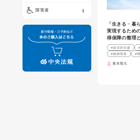
精神保健福祉士
ケアマネジメント・ソ
保育・教育／発達障害
障害者
ーシャルワーク
／子育て
介護福祉士
「生きる・暮
看護
障害者支援・福祉
保育士
実現するため
得保障の整理
制度
#経済的支援
#精神障害
#
青木聖久