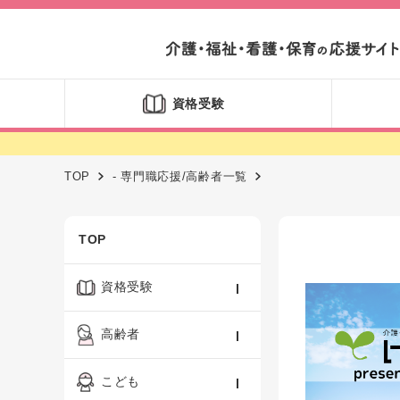
資格受験
TOP
- 専門職応援/高齢者一覧
TOP
資格受験
ケアマネジャー
高齢者
社会福祉士
認知症ケア・介護技術
こども