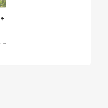
」を
7:40