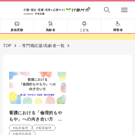
資格受験
高齢者
こども
障害者
TOP
- 専門職応援/高齢者一覧
看護における「倫理的もや
もや」への向き合い方 第1
回「もやもや」の正体、悩
#臨床倫理
#看護倫理
み方の基本
#倫理的課題