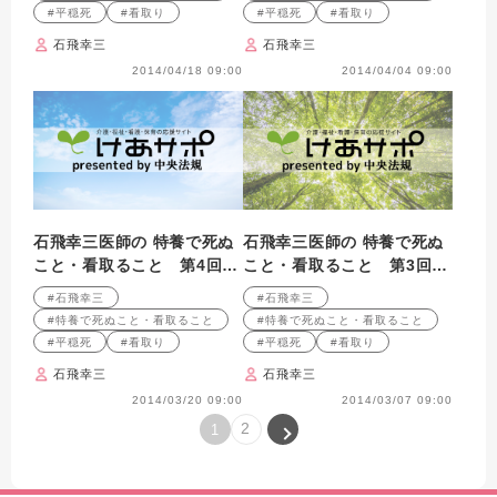
#平穏死
#看取り
#平穏死
#看取り
石飛幸三
石飛幸三
2014/04/18 09:00
2014/04/04 09:00
石飛幸三医師の 特養で死ぬ
石飛幸三医師の 特養で死ぬ
こと・看取ること 第4回
こと・看取ること 第3回
延命治療に警鐘を鳴らした
芦花ホーム（２）ホームの
#石飛幸三
#石飛幸三
２つのきっかけ
変化～職員と家族の意識が
#特養で死ぬこと・看取ること
#特養で死ぬこと・看取ること
変わった！～
#平穏死
#看取り
#平穏死
#看取り
石飛幸三
石飛幸三
2014/03/20 09:00
2014/03/07 09:00
2
1