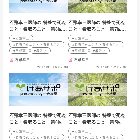
石飛幸三医師の 特養で死ぬ
石飛幸三医師の 特養で死ぬ
こと・看取ること 第8回
こと・看取ること 第7回
特養の配置医について考え
特養の配置医について考え
#石飛幸三
#石飛幸三
る（２）～配置医がやるべ
る～根本にある問題～
#特養で死ぬこと・看取ること
#特養で死ぬこと・看取ること
きこと～
#平穏死
#看取り
#平穏死
#看取り
石飛幸三
石飛幸三
2014/05/16 09:00
2014/05/02 09:00
石飛幸三医師の 特養で死ぬ
石飛幸三医師の 特養で死ぬ
こと・看取ること 第6回
こと・看取ること 第5回
空腹は最高のスパイス－特
介護職－座敷わらしみたい
#石飛幸三
#石飛幸三
養の食事への提言
に使命を帯びた人たち
#特養で死ぬこと・看取ること
#特養で死ぬこと・看取ること