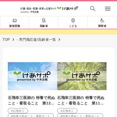
資格受験
高齢者
こども
障害者
TOP
- 専門職応援/高齢者一覧
石飛幸三医師の 特養で死ぬ
石飛幸三医師の 特養で死ぬ
こと・看取ること 第12
こと・看取ること 第11
回 特養の職員へのメッセ
回 看取りに携わる職員の
#石飛幸三
#石飛幸三
ージ
思い
#特養で死ぬこと・看取ること
#特養で死ぬこと・看取ること