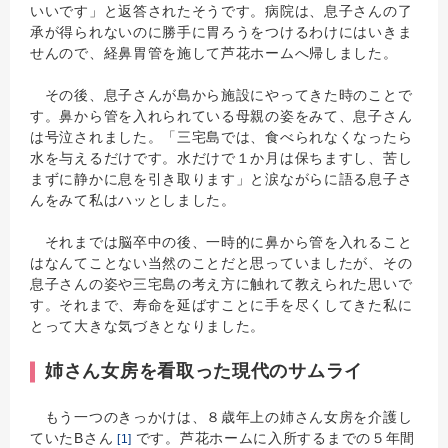
いいです」と返答されたそうです。病院は、息子さんの了
承が得られないのに勝手に胃ろうをつけるわけにはいきま
せんので、経鼻胃管を施して芦花ホームへ帰しました。
その後、息子さんが島から施設にやってきた時のことで
す。鼻から管を入れられている母親の姿をみて、息子さん
は号泣されました。「三宅島では、食べられなくなったら
水を与えるだけです。水だけで１か月は保ちますし、苦し
まずに静かに息を引き取ります」と涙ながらに語る息子さ
んをみて私はハッとしました。
それまでは脳卒中の後、一時的に鼻から管を入れること
はなんてことない当然のことだと思っていましたが、その
息子さんの姿や三宅島の考え方に触れて教えられた思いで
す。それまで、寿命を延ばすことに手を尽くしてきた私に
とって大きな気づきとなりました。
姉さん女房を看取った現代のサムライ
もう一つのきっかけは、８歳年上の姉さん女房を介護し
ていたBさん
です。芦花ホームに入所するまでの５年間
[1]