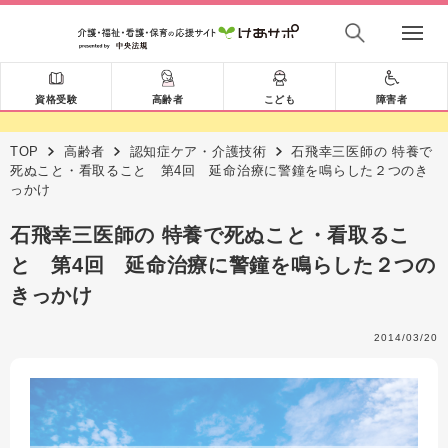
資格受験
高齢者
こども
障害者
TOP
高齢者
認知症ケア・介護技術
石飛幸三医師の 特養で
死ぬこと・看取ること 第4回 延命治療に警鐘を鳴らした２つのき
っかけ
石飛幸三医師の 特養で死ぬこと・看取るこ
と 第4回 延命治療に警鐘を鳴らした２つの
きっかけ
2014/03/20