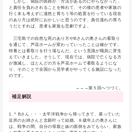
しかし、病院の医師が「方法があるのにやらなかった」
と責任を負わされることを怖れて、その後の患者や家族の
行く末も考えずに漫然と胃ろう等の処置を行っている現在
のあり方は絶対におかしいと思うのです。責任逃れの胃ろ
うだとすれば、患者も家族も悲劇ですよ。
三宅島での自然な死のあり方やBさんの奥さんの看取り
を通じて、芦花ホームが変わっていったことは確かです。
特養とは看取りを行う場なんだ、という意識が職員に芽生
えていきました。そうして、現在では、病院で亡くなる方
が激減し、ほとんどの方を芦花ホームで看取るようにな
り、そのことで全国から見学者がやってくる施設になった
のです。
→→→第５回へつづく。
補足解説
1.
^
Bさん・・・太平洋戦争から帰ってきて、慕っていた
近所のお姉さんと念願叶って結婚。８歳年上の奥さんに
は、戦争の間、自分の母親と妹の面倒をみてもらい、家族