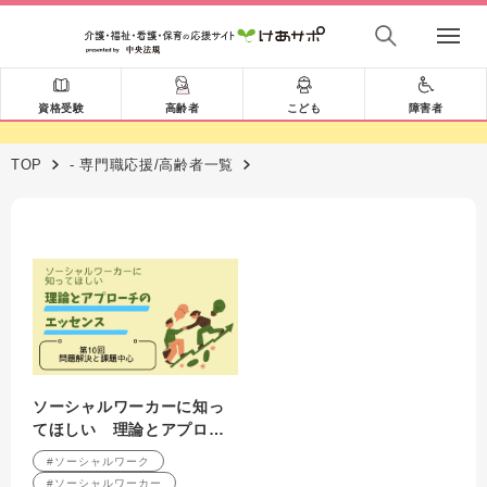
資格受験
高齢者
こども
障害者
TOP
- 専門職応援/高齢者一覧
ソーシャルワーカーに知っ
てほしい 理論とアプロー
チのエッセンス 第10回
#ソーシャルワーク
問題解決と課題中心
#ソーシャルワーカー