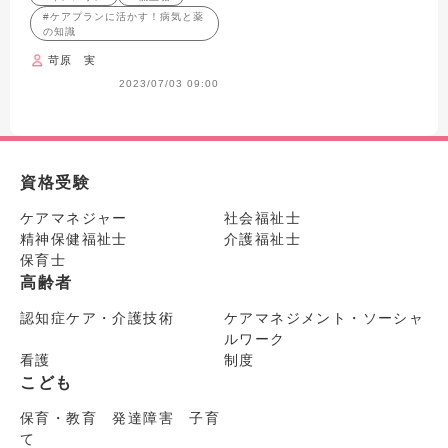
トを徹底解説！【医師監
#ケアプランに活かす！病気と薬
修】
の知識
苛原 実
2023/07/03 09:00
資格受験
ケアマネジャー
社会福祉士
精神保健福祉士
介護福祉士
保育士
高齢者
認知症ケア・介護技術
ケアマネジメント・ソーシャ
ルワーク
看護
制度
こども
保育・教育 発達障害 子育
て