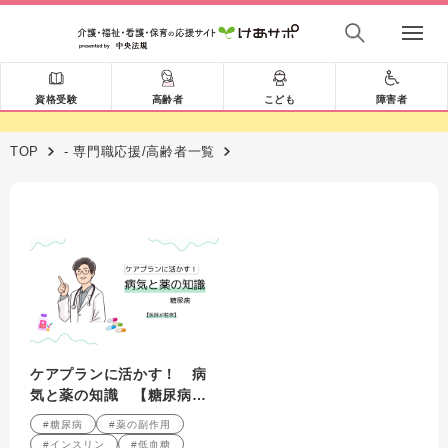
資格受験
高齢者
こども
障害者
TOP
- 専門職応援/高齢者一覧
ケアプランに活かす！ 病
気と薬の知識 【糖尿病】
薬の効果＆副作用は？ ケ
#糖尿病
#薬の副作用
アマネが押さえたいポイン
#インスリン
#低血糖