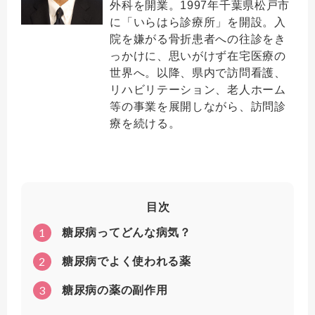
外科を開業。1997年千葉県松戸市
に「いらはら診療所」を開設。入
院を嫌がる骨折患者への往診をき
っかけに、思いがけず在宅医療の
世界へ。以降、県内で訪問看護、
リハビリテーション、老人ホーム
等の事業を展開しながら、訪問診
療を続ける。
目次
1
糖尿病ってどんな病気？
2
糖尿病でよく使われる薬
3
糖尿病の薬の副作用