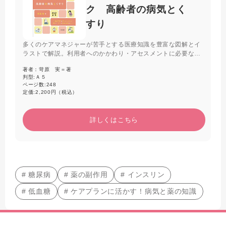
ク 高齢者の病気とく
すり
多くのケアマネジャーが苦手とする医療知識を豊富な図解とイ
ラストで解説。利用者へのかかわり・アセスメントに必要な病
気の知識とあわせて、医師や看護師との連携のポイント、よく
著者：
苛原 実＝著
使われる薬の情報もまとめた。フレイルなど近年のトピックも
判型:
Ａ５
収載した「入門書」に最適の一冊。
ページ数:
248
定価:
2,200円（税込）
詳しくはこちら
# 糖尿病
# 薬の副作用
# インスリン
# 低血糖
# ケアプランに活かす！病気と薬の知識