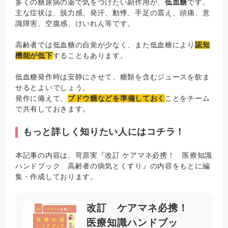
多くの糖尿病の薬で気をつけたい副作用が、
低血糖
です。
主な症状は、脱力感、発汗、動悸、手足の震え、頭痛、意
識障害、空腹感、けいれん等です。
高齢者では低血糖の自覚が少なく、また低血糖により
認知
機能が低下
することもあります。
低血糖発作時は安静にさせて、糖類を含むジュースを飲ま
せるとよいでしょう。
発作に備えて、
ブドウ糖などを準備しておく
ことをチーム
で共有しておきます。
もっと詳しく知りたい人にはコチラ！
本記事の内容は、苛原実『改訂 ケアマネ必携！ 医療知識
ハンドブック 高齢者の病気とくすり』の内容をもとに編
集・作成しております。
改訂 ケアマネ必携！
医療知識ハンドブッ