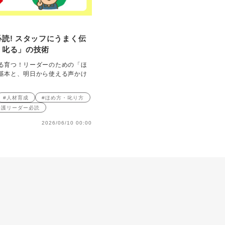
読! スタッフにうまく伝
・叱る」の技術
る育つ！リーダーのための「ほ
基本と、明日から使える声かけ
#人材育成
#ほめ方・叱り方
介護リーダー必読
2026/06/10 00:00