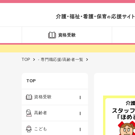
資格受験
TOP
- 専門職応援/高齢者一覧
TOP
資格受験
ケアマネジャー
高齢者
社会福祉士
認知症ケア・介護技術
こども