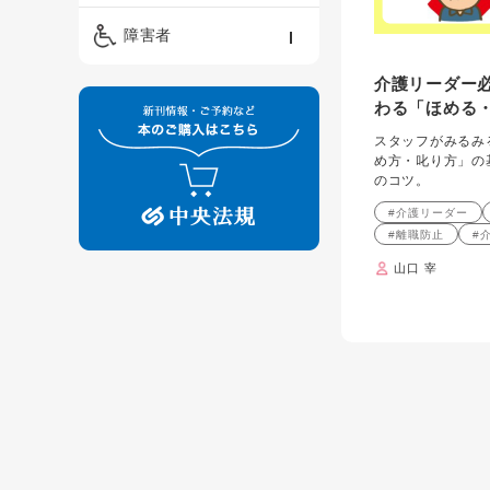
精神保健福祉士
ケアマネジメント・ソ
保育・教育／発達障害
障害者
ーシャルワーク
／子育て
介護福祉士
介護リーダー必
看護
障害者支援・福祉
保育士
わる「ほめる
制度
スタッフがみるみ
め方・叱り方」の
のコツ。
#介護リーダー
#離職防止
#
山口 宰