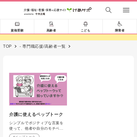
資格受験
高齢者
こども
障害者
TOP
- 専門職応援/高齢者一覧
介護に使えるペップトーク
シンプルでポジティブな言葉を
使って、他者や自分のモチベー
ションをアップ。
#ペップトーク