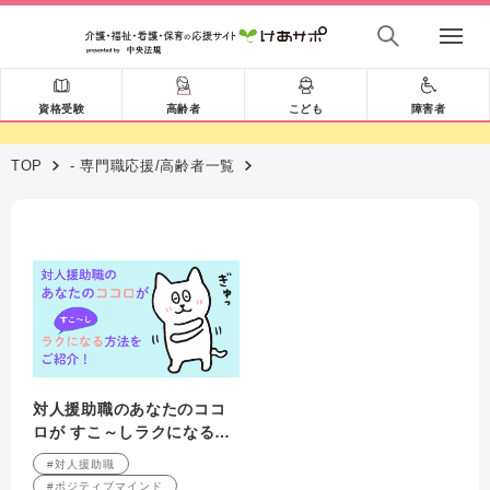
資格受験
高齢者
こども
障害者
TOP
- 専門職応援/高齢者一覧
対人援助職のあなたのココ
ロが すこ～しラクになる方
法をご紹介！
#対人援助職
#ポジティブマインド