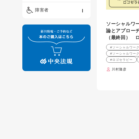
精神保健福祉士
ケアマネジメント・ソ
保育・教育／発達障害
障害者
ーシャルワーク
／子育て
介護福祉士
ソーシャルワ
看護
障害者支援・福祉
保育士
論とアプローチ
（最終回） 
制度
#ソーシャルワー
#ソーシャルワー
#ロゴセラピー
川村隆彦