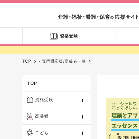
資格受験
TOP
- 専門職応援/高齢者一覧
TOP
資格受験
ケアマネジャー
高齢者
社会福祉士
認知症ケア・介護技術
こども