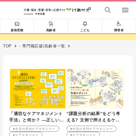
資格受験
高齢者
こども
障害者
TOP
- 専門職応援/高齢者一覧
「適切なケアマネジメント
“課題分析の結果”をどう考
手法」と何か？ ―正しい理
える? 文例で押さえるケア
解と実践現場での活用法―
プラン第1表作成のポイント
#今月の月刊ケアマネジャー
#今月の月刊ケアマネジャー
#ケアマネジャー
#ケアマネジャー