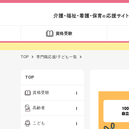
資格受験
TOP
専門職応援/子ども一覧
TOP
資格受験
ケアマネジャー
高齢者
社会福祉士
認知症ケア・介護技術
こども