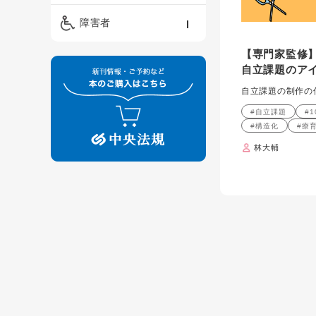
精神保健福祉士
ケアマネジメント・ソ
保育・教育／発達障害
障害者
ーシャルワーク
／子育て
介護福祉士
【専門家監修
看護
障害者支援・福祉
保育士
自立課題のア
制度
自立課題の制作の
#自立課題
#
#構造化
#療
林大輔