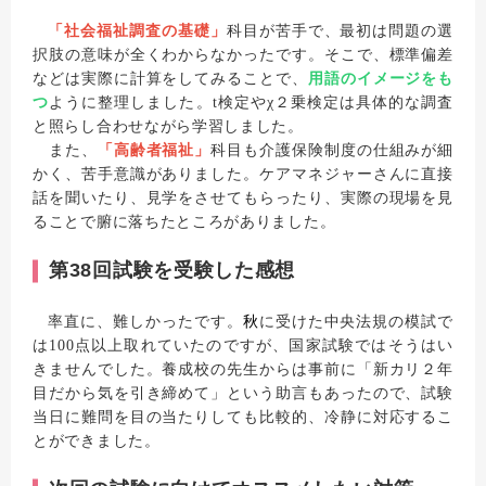
「社会福祉調査の基礎」
科目が苦手で、最初は問題の選
択肢の意味が全くわからなかったです。そこで、標準偏差
などは実際に計算をしてみることで、
用語のイメージをも
つ
ように整理しました。t検定やχ２乗検定は具体的な調査
と照らし合わせながら学習しました。
また、
「高齢者福祉」
科目も介護保険制度の仕組みが細
かく、苦手意識がありました。ケアマネジャーさんに直接
話を聞いたり、見学をさせてもらったり、実際の現場を見
ることで腑に落ちたところがありました。
第38回試験を受験した感想
率直に、難しかったです。
秋
に受けた中央法規の模試で
は100点以上取れていたのですが、国家試験ではそうはい
きませんでした。養成校の先生からは事前に「新カリ２年
目だから気を引き締めて」という助言もあったので、試験
当日に難問を目の当たりしても比較的、冷静に対応するこ
とができました。