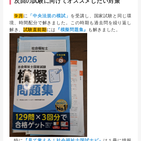
次回の試験に向けてオススメしたい対策
９月
に
「中央法規の模試」
を受講し、国家試験と同じ環
境、時間配分で解きました。この時期も過去問を繰り返し
解き、
試験直前期
には
『模擬問題集』
も解きました。
特に
『見て覚える！社会福祉士国試ナビ』
は１冊に情報