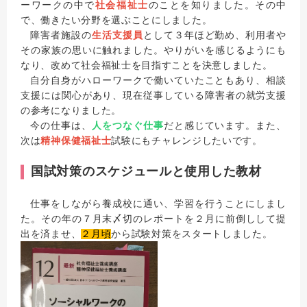
ーワークの中で
社会福祉士
のことを知りました。その中
で、働きたい分野を選ぶことにしました。
障害者施設の
生活支援員
として３年ほど勤め、利用者や
その家族の思いに触れました。やりがいを感じるようにも
なり、改めて社会福祉士を目指すことを決意しました。
自分自身がハローワークで働いていたこともあり、相談
支援には関心があり、現在従事している障害者の就労支援
の参考になりました。
今の仕事は、
人をつなぐ仕事
だと感じています。また、
次は
精神保健福祉士
試験にもチャレンジしたいです。
国試対策のスケジュールと使用した教材
仕事をしながら養成校に通い、学習を行うことにしまし
た。その年の７月末〆切のレポートを２月に前倒しして提
出を済ませ、
２月頃
から試験対策をスタートしました。