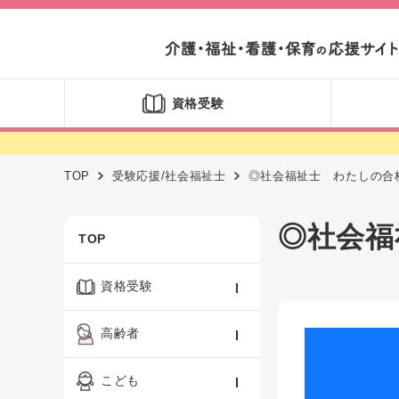
資格受験
TOP
受験応援/社会福祉士
◎社会福祉士 わたしの合
◎社会福
TOP
資格受験
ケアマネジャー
高齢者
社会福祉士
認知症ケア・介護技術
こども