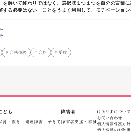
」を解いて終わりではなく、選択肢１つ１つを自分の言葉に
解する必要はない」ことをうまく利用して、モチベーション
ら
ら
# 合格体験
# 合格
# 受験
こども
障害者
けあサポについて
お問い合わせ
保育・教育 発達障害 子育て
障害者支援・福祉
個人情報保護方針
個人情報のお取扱