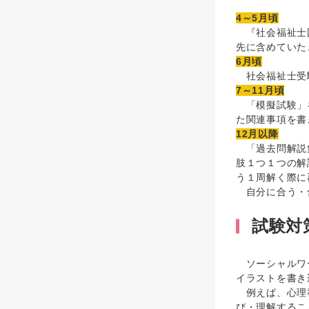
4～5月頃
『社会福祉士国
先に含めていた
6月頃
社会福祉士受験
7～11月頃
「模擬試験」を
た関連事項を書
12月以降
「過去問解説集
肢１つ１つの解
う１周解く際に
自分に合う・合
試験対
ソーシャルワー
イラストを書き
例えば、心理社
び・理解するこ