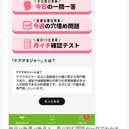
毎日⇒毎週⇒毎月と、取り組む問題が一目でわかる