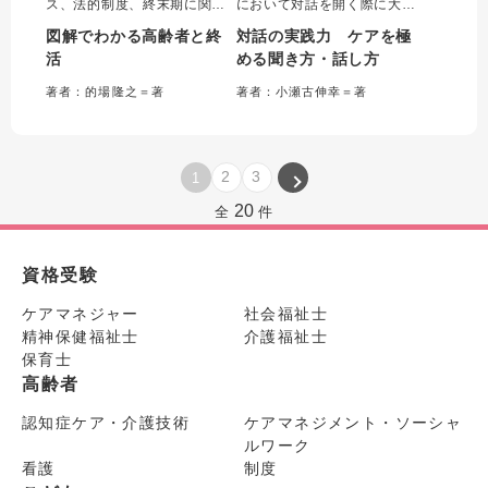
ス、法的制度、終末期に関す
において対話を開く際に大切
る用語をわかりやすくまとめ
なことを「３つの原則」「５
図解でわかる高齢者と終
対話の実践力 ケアを極
た初の「終活入門書」。著者
つの型」に集約し、事例をも
活
める聞き方・話し方
が持つ、行政書士・看護師・
ちいて超実践的に解説した。
介護支援専門員の資格を活か
対話を展開するときのポイン
著者：的場隆之＝著
著者：小瀬古伸幸＝著
し、医療・福祉・法務の各分
トや注意点など、支援現場で
野を横断した他書にはない包
安全に対話を重ねていくため
括的な実践解説が特長。
のエッセンスが満載。
2
3
1
20
全
件
資格受験
ケアマネジャー
社会福祉士
精神保健福祉士
介護福祉士
保育士
高齢者
認知症ケア・介護技術
ケアマネジメント・ソーシャ
ルワーク
看護
制度