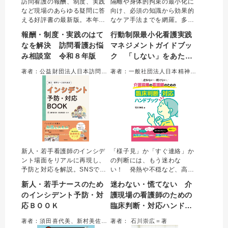
訪問看護の報酬、制度、実践
隔離や身体的拘束の最小化に
など現場のあらゆる疑問に答
向け、必須の知識から効果的
える好評書の最新版。本年版
なケア手法までを網羅。多様
は診療報酬改定・介護報酬臨
な実践事例をもとに、「行動
報酬・制度・実践のはて
行動制限最小化看護実践
時改定に対応。ベースアップ
制限に頼らない看護」を現場
なを解決 訪問看護お悩
マネジメントガイドブッ
評価料の引上げや同一建物居
に根づかせるプロセスや組織
み相談室 令和８年版
ク 「しない」をあたり
住者への評価の見直し等の最
マネジメントを詳解する。医
新情報を実務に活かせるよう
療安全と尊厳あるケアを両立
前にする支援と組織のつ
著者：公益財団法人日本訪問看護財団＝編集
著者：一般社団法人日本精神科看護協会＝編集
わかりやすくまとめた。訪問
させるために欠かすことので
くり方
看護に携わる方、必読。
きない一冊。
新人・若手看護師のインシデ
「様子見」か「すぐ連絡」か
ント場面をリアルに再現し、
の判断には、もう迷わな
予防と対応を解説。SNSで人
い！ 発熱や不穏など、高齢
気の現役看護師による「ある
者の「急変サイン」を見逃さ
新人・若手ナースのため
迷わない・慌てない 介
ある」漫画も収録。インシデ
ないためのチェックポイント
のインシデント予防・対
護現場の看護師のための
ントの傾向と対策から報告書
を、経験豊富な介護施設の嘱
応ＢＯＯＫ
臨床判断・対応ハンドブ
の書き方まで網羅しチェック
託医がズバリ解説。気後れし
テストで理解度を確認。新
がちな医師への報告も、「何
ック
著者：須田喜代美、新村美佐香、はや＝著
著者： 石川崇広＝著
人・若手から研修担当者まで
を伝えるべきか」が明確にな