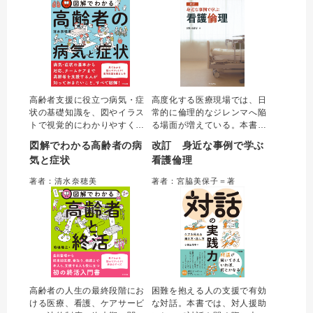
活用できる実践的な一冊。
り自信につながる。
高齢者支援に役立つ病気・症
高度化する医療現場では、日
状の基礎知識を、図やイラス
常的に倫理的なジレンマへ陥
トで視覚的にわかりやすく解
る場面が増えている。本書は
説した一冊。日頃接する高齢
「何かおかしい、これでいい
図解でわかる高齢者の病
改訂 身近な事例で学ぶ
者の体調変化に気づくための
のか」と思い悩む看護師や看
気と症状
看護倫理
観察やケアのポイント、多職
護学生に倫理的な考え方・行
種連携まで網羅的にまとめ
動を教えてくれる一冊。 患者
著者：清水奈穂美
著者：宮脇美保子＝著
た。介護職やケアマネジャー
の高齢化や医療技術の進歩に
などの専門職をはじめ、介
伴う法的・倫理的変化に対応
護・看護学生にもお勧め。
した改訂版。
高齢者の人生の最終段階にお
困難を抱える人の支援で有効
ける医療、看護、ケアサービ
な対話。本書では、対人援助