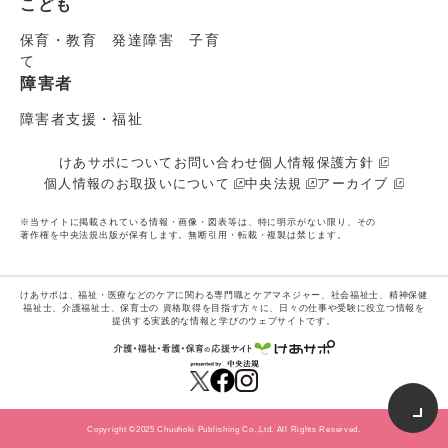
こども
保育・教育 発達障害 子育
て
障害者
障害者支援・福祉
けあサポについて
お問い合わせ
個人情報保護方針
個人情報のお取扱いについて
中央法規
アーカイブ
※当サイトに掲載されている情報・画像・図表等は、特に明示がない限り、その
著作権を中央法規出版が保有します。無断引用・転載・複製は禁じます。
けあサポは、福祉・医療などのケアに関わる専門職とケアマネジャー、社会福祉士、精神保健
福祉士、介護福祉士、保育士の
資格取得を目指す方々に、日々の仕事や受験に役立つ情報を
提供する実践的な情報と学びのウェブサイトです。
Copyright ©2025 Chuohoki Publishing Co.,Ltd. All Rights Reserved.