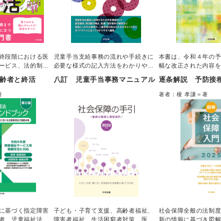
終段階における医
児童手当支給事務の流れや手続きに
本書は、令和４年の
ービス、法的制
必要な様式の記入方法をわかりやす
幅な改正された内容
る用語をわかりや
くまとめた事務処理マニュアルの最
行。令和７年施行の
齢者と終活
八訂 児童手当事務マニュアル
逐条解説 予防接
「終活入門書」。
新版。児童手当関係事務処理通知を
持続可能な社会保障
書士・看護師・介
編集し、支給事務手続きごとに確認
ための健康保険法等
著
著者：榎 孝謙＝著
格を活かし、医
事項とその記入例を収載。令和６年
る法律附則第２４条
各分野を横断した
10月の改正に伴う所得制限の撤廃や
正までを反映し、そ
的な実践解説が特
支給額の見直しなどを反映し発行。
和６年４月１日の時
行。
に基づく指定障害
子ども・子育て支援、高齢者福祉、
社会保障全般の法制
者、児童福祉法に
障害者福祉、生活困窮者対策、医
新の情報に基づき図