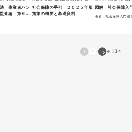
支援等事業者等に
療・年金制度、就労支援等、日常生
障」の入門書。初め
法 事業者ハン
社会保障の手引 ２０２５年版
図解 社会保障入
綱をまとめた通知
活を支える社会保障制度を１５項目
を学ぶ方のための学
監査編 第６
施策の概要と基礎資料
6年度に行われた障
に分類し、暮らしに役立つ社会サー
療福祉論、社会福祉
著者：社会保障入門編
おける主眼事項
酬改定に対応して
ビスを簡潔に解説する。多様な社会
て最適。社会保障を
行政、監査を受け
ニーズを、より適切なサービスへと
変化と政策動向を取
携の1冊。
結びつけるために役立つ一冊。
策の最新動向等も盛
13
2
1
全
件