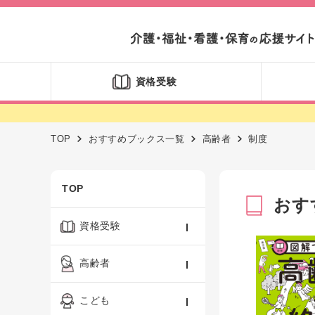
資格受験
TOP
おすすめブックス一覧
高齢者
制度
TOP
おす
資格受験
ケアマネジャー
高齢者
社会福祉士
認知症ケア・介護技術
こども