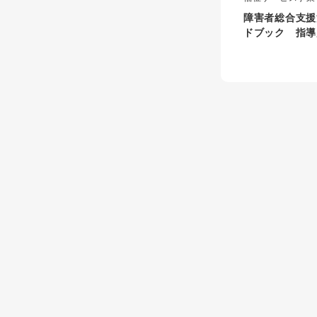
基づく障害児通所
障害者総合支援
対する指導監査要
ドブック 指導
集の改訂版。令和
版 指導監査に
害福祉サービス報
いる。監査を行う
及び着眼点等
る事業者双方に必