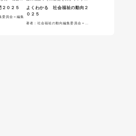
て社会保障制度
解説。2025年版では、孤独・孤立対
門２０２５
よくわかる 社会福祉の動向２
習書として、医
策や異次元の少子化対策など近年強
０２５
概論の教材とし
化・推進されている項目のほか、災
集委員会＝編集
取り巻く環境の
害支援などのトピックを新たに追
著者：社会福祉の動向編集委員会＝編
扱い、こども施
加。福祉制度の過去から現在まで、
集
り込んでいる。
全容を知りたい方必携の１冊。