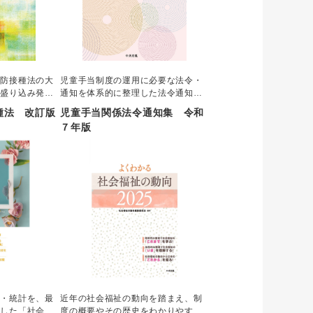
予防接種法の大
児童手当制度の運用に必要な法令・
を盛り込み発
通知を体系的に整理した法令通知
全世代対応型の
集。児童手当法・政令・省令の改正
種法 改訂版
児童手当関係法令通知集 令和
制度を構築する
が令和6年 10 月1日から施行される
７年版
の一部を改正す
ことに伴う改正に対応。ガイドライ
の規定による改
ンや各支給状況報告書の新規通知な
の他の法令は令
どの改訂内容を収載した最新の法令
点の内容で発
通知集として刊行。
度・統計を、最
近年の社会福祉の動向を踏まえ、制
解した「社会保
度の概要やその歴史をわかりやすく