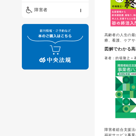
精神保健福祉士
ケアマネジメント・ソ
保育・教育／発達障害
障害者
ーシャルワーク
／子育て
介護福祉士
看護
障害者支援・福祉
保育士
高齢者の人生の最
制度
療、看護、ケアサ
度、終末期に関す
図解でわかる高
すくまとめた初の
著者が持つ、行政
著者：的場隆之＝
護支援専門員の資
療・福祉・法務の
他書にはない包括
長。
障害者総合支援法
福祉サービス事業