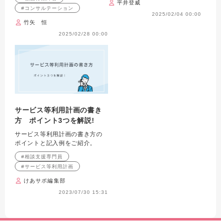
平井登威
こと
て育った自分
#コンサルテーション
2025/02/04 00:00
竹矢 恒
2025/02/28 00:00
サービス等利用計画の書き
方 ポイント3つを解説!
サービス等利用計画の書き方の
ポイントと記入例をご紹介。
#相談支援専門員
#サービス等利用計画
けあサポ編集部
2023/07/30 15:31