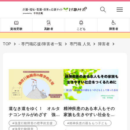
資格受験
高齢者
こども
障害者
TOP
- 専門職応援/障害者一覧
専門職 人気
障害者
道なき道をゆく！ オルタ
精神疾患のある本人もその
ナコンサルがめざす 強度
家族も生きやすい社会をつ
行動障害の標準的支援 第
くるために 第1回： 精神
#強度行動障害の標準的支援
#精神疾患の親をもつ子ども
１回 自分のこと、仕事の
疾患の親をもつ子どもとし
#強度行動障害