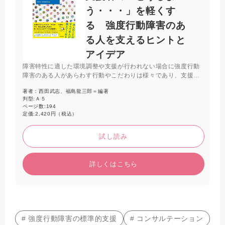
う・・・」を軽くす
る 強度行動障害のあ
る人を支えるヒントと
アイデア
障害特性に適した環境調整や支援が行われない場合に強度行動
障害のある人があらわす行動やこだわりは様々であり、支援者
の対応力が重要である。本書では24人の実践から、本人との向
著者：
西田武志、福島龍三郎＝編著
き合い方、権利擁護の視点、チーム支援などのヒントやアイデ
判型:
Ａ５
アをわかりやすく解説する。
ページ数:
194
定価:
2,420円（税込）
試し読み
詳しくはこちら
# 強度行動障害の標準的支援
# コンサルテーション