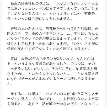
最近の障害福祉の現場は、「人が足りない」
という言葉
では追いつかないレベルにまできてしまっている気がし
ま
す。足りないものは「人」というより、もはや「前提条
件」といったほうが近いかもしれません。
経験の浅い新人さん、異業種からやってきた転職組、外
国人スタッフ、高齢のベテランさん……、本当にいろんな
バックグラウンドの方が現場に集まっています。これは多
様性として歓迎すべき面もありますが、「いや、さすがに
構造が変わりすぎてない？」と思う瞬間もあります。
昔は「経験10年のベテランが2人いれば、なんとか回
る」というような雰囲気がありました。でも今は、その
「ベテラン2人」がいない。それどころか、配置基準を満
たすために「とにかく人を入れないと……」という切迫感
のなかでチームが組まれているケースも珍しくありませ
ん。
要するに、現場は「これまでの前提が崩れた新たなステ
ージ」に突入しているのです。ここを理解しないまま支援
を語ると、「あれ？ 話が噛み合わないぞ？」となってし