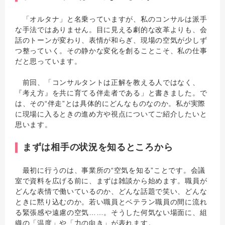
「オルタナ」と名乗っていますが、私のコンサルは派手
な手法ではありません。目に見える劇的な改革よりも、会
話のトーンが変わり、表情が和らぎ、現場の空気が少しず
つ整っていく。その静かな変化を創ることこそ、私の仕事
だと思っています。
前回、「コンサルタントは正解を教える人ではなく、
『考え方』を共に育てる伴走者である」と書きました。で
は、その“伴走”とは具体的にどんなものなのか。私が実際
に現場に入るときの進め方や視点についてご紹介したいと
思います。
まずは相手の状況を知るところから
最初に行うのは、事業所の“空気を知る”ことです。会議
室で資料を広げる前に、まずは雑談から始めます。職員が
どんな表情で働いているのか、どんな話題で笑い、どんな
ときに黙り込むのか。若い職員とベテラン職員の間に流れ
る緊張感や遠慮の空気……。そうした何気ない場面に、組
織の「温度」や「力の向き」が表れます。