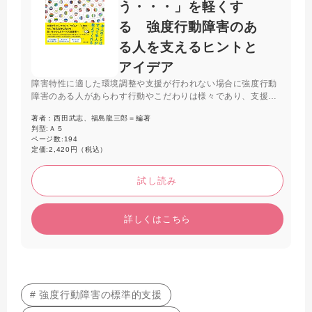
う・・・」を軽くす
る 強度行動障害のあ
る人を支えるヒントと
アイデア
障害特性に適した環境調整や支援が行われない場合に強度行動
障害のある人があらわす行動やこだわりは様々であり、支援者
の対応力が重要である。本書では24人の実践から、本人との向
著者：
西田武志、福島龍三郎＝編著
き合い方、権利擁護の視点、チーム支援などのヒントやアイデ
判型:
Ａ５
アをわかりやすく解説する。
ページ数:
194
定価:
2,420円（税込）
試し読み
詳しくはこちら
# 強度行動障害の標準的支援