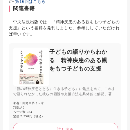
👉
第16回はこちら
関連書籍
中央法規出版では，『精神疾患のある親をもつ子どもの
支援』という書籍を発刊しました。参考にしていただけれ
ば幸いです。
子どもの語りからわか
る 精神疾患のある親
をもつ子どもの支援
「親の精神疾患とともに生きる子ども」に焦点を当て、これま
で語られなかった彼らの困難や支援方法を具体的に解説。著者
の調査で得られた「子どもの語り」から子どもたちの実態を明
著者：
田野中恭子＝著
らかにし、支援方法を示す。地域の支援者や教育関係者必携の
判型:
A5
一冊。
ページ数:
224
定価:
2,750円（税込）
試し読み