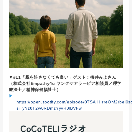
▼#11「親を許さなくても良い」ゲスト：桜井みよさん
（株式会社Empathy4u ヤングケアラーピア相談員／理学
療法士／精神保健福祉士）
▶
https://open.spotify.com/episode/0TSAHHrreOhf2rbei0
si=yNz8T2w0RDmzYyvR3lBVFw