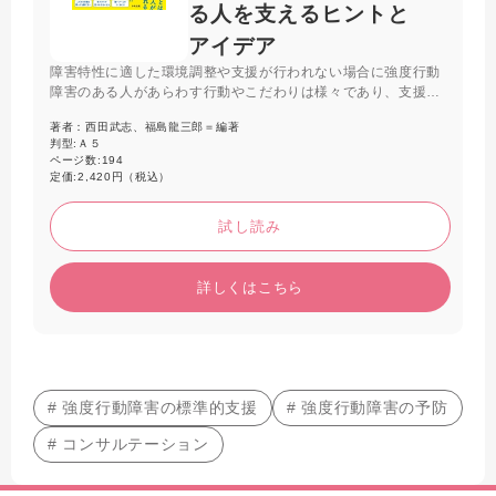
る人を支えるヒントと
アイデア
障害特性に適した環境調整や支援が行われない場合に強度行動
障害のある人があらわす行動やこだわりは様々であり、支援者
の対応力が重要である。本書では24人の実践から、本人との向
著者：
西田武志、福島龍三郎＝編著
き合い方、権利擁護の視点、チーム支援などのヒントやアイデ
判型:
Ａ５
アをわかりやすく解説する。
ページ数:
194
定価:
2,420円（税込）
試し読み
詳しくはこちら
# 強度行動障害の標準的支援
# 強度行動障害の予防
# コンサルテーション