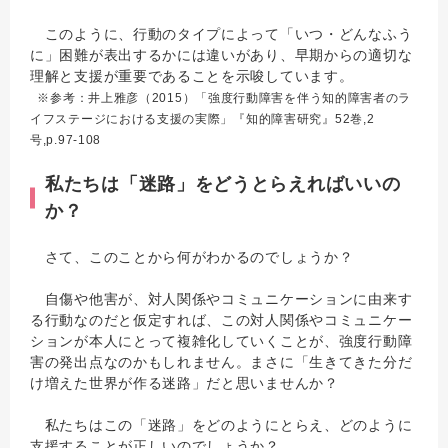
このように、行動のタイプによって「いつ・どんなふう
に」困難が表出するかには違いがあり、早期からの適切な
理解と支援が重要であることを示唆しています。
※参考：井上雅彦（2015）「強度行動障害を伴う知的障害者のラ
イフステージにおける支援の実際」『知的障害研究』52巻,2
号,p.97-108
私たちは「迷路」をどうとらえればいいの
か？
さて、このことから何がわかるのでしょうか？
自傷や他害が、対人関係やコミュニケーションに由来す
る行動なのだと仮定すれば、この対人関係やコミュニケー
ションが本人にとって複雑化していくことが、強度行動障
害の発出点なのかもしれません。まさに「生きてきた分だ
け増えた世界が作る迷路」だと思いませんか？
私たちはこの「迷路」をどのようにとらえ、どのように
支援することが正しいのでしょうか？