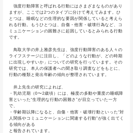
強度行動障害と呼ばれる行動にはさまざまなものがあり
ますが、ここでは2つのタイプに分けて考えてみます。ひ
とつは、睡眠などの生理的な要因が関係していると考えら
れる行動。もうひとつは、自傷・他害・破壊行為など、コ
ミュニケーションの困難さに起因しているとみられる行動
です。
鳥取大学の井上雅彦先生は、強度行動障害のある人々の
ライフステージに注目し、「どのような行動が、どの時期
に出現しやすいか」についての研究を行っています。その
研究では、本人の保護者への聞き取り調査などをもとに、
行動の種類と発出年齢の傾向が整理されています。
井上先生の研究によれば、
・乳幼児期（0〜2歳頃）には、極度の多動や重度の睡眠障
害といった“生理的な行動の困難さ”が目立っていた一方
で、
・学齢期以降になると、自傷・他害・破壊行動といった“対
人関係やコミュニケーションに関連する行動”が強く出てく
る傾向がある
と報告されています。