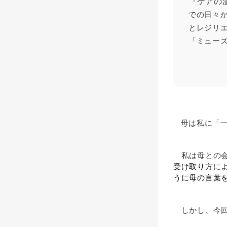
『ケアの
での日々
とレジリ
「ミュー
母は私に「
私は母との会
受け取り
方に
うに母の言葉
しかし、今回