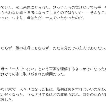
ていた。私は呆気にとられた。甥っ子たちの世話だけでも手一
に
も
会わない親不孝者
にな
ってしまうのではないか
――そんなこ
かった。つまり、母は
ただ
、一人でいたかったのだ。
ならず、誰の祖母にもならず、ただ自分だけの主人でありたい
く
母の「一人でいたい」という言葉を理解するきっかけ
になった
だけがその
家に取り残された瞬間だった。
ない家で一人きりになった私は、最初は何をすればいいのかわ
体が軽くなった。うんざりするほどの腰痛も忘れ、自分のため
だ
感激した。