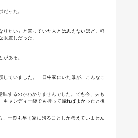
供だった。
なりたい」と
言っていた人とは思えないほど
、軽
な
眼差し
だった
。
とがある。
護
してい
ました。
一日中家にいた母が、こんなこ
意味するのかわかりませんでした。
でも
今、夫も
、キャンディ一袋でも持って帰
ればよかった
と後
ら、
一刻も早く
家に帰ることしか考えていません