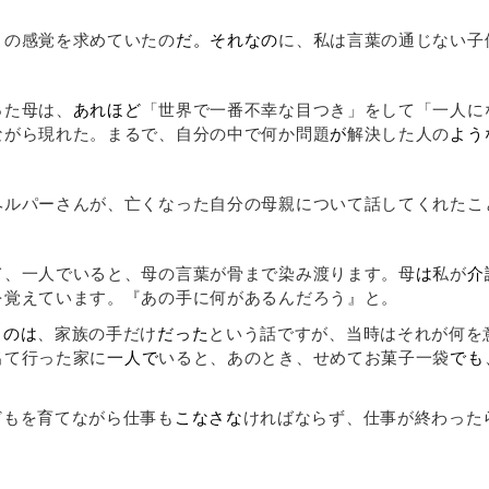
の感覚を求めていたの
だ。それなの
に、私は言葉の通じない子
た母は、
あれほど
「世界で一番不幸な目つき」をして「一人に
ながら現れた。まるで、自分の中で何か問題
が
解決した人の
よう
ルパーさんが、亡くなった自分の母親について話してくれたこ
、一人でいると、母の言葉が骨まで染み渡ります。母
は
私が
介
を覚えています。『あの手に何があるんだろう』と。
るのは
、家族の手だけ
だった
という話ですが、当時はそれが何を
出て行った家に
一人で
いると、あのとき、せめてお菓子一袋
でも
。
どもを育てながら仕事も
こなさな
ければならず、仕事が終わった