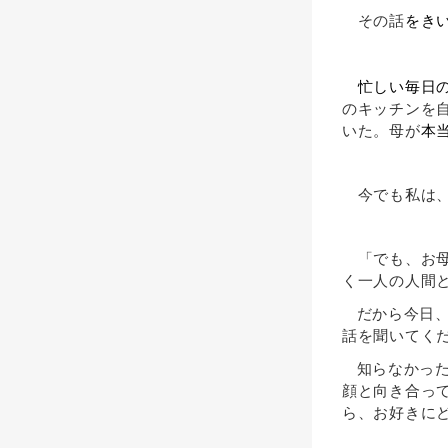
その話
をき
忙しい毎日
のキッチンを
いた。母が
本
今でも私は、
「でも、お母
く一人の人間
だから今日
話を聞いてく
知らなかっ
顔と向き合っ
ら、お好きに