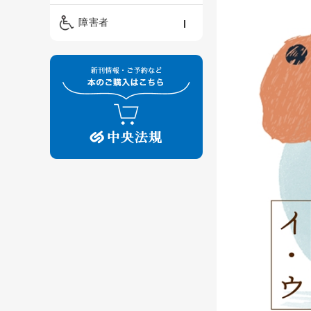
精神保健福祉士
ケアマネジメント・ソ
保育・教育／発達障害
障害者
ーシャルワーク
／子育て
介護福祉士
看護
障害者支援・福祉
保育士
制度