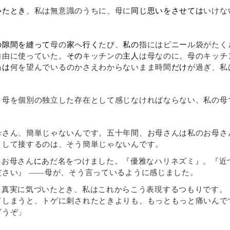
いたとき
、私は無意識のうちに、母に
同じ思いをさせては
いけな
の隙間を縫って
母の
家
へ
行く
たび、
私の
指にはビニール袋がたく
自由に使っていた。
その
キッチンの
主人
は母なのに。母のキッチ
当は
何を望んでいるのかさえわからないまま時間
だけ
が過ぎ、私
母を個別の独立した存在として感じなければならない。私の母
さん、簡単じゃないんです。五十年間、お母さんは私のお母さ
として接するのは、そう簡単じゃないんです。
、お母さん
に
あだ名をつけました。『優雅なハリネズミ』。『近
ださい』 ――母が、そう言っているように感じました。
た真実に気づいたとき、私はこれからこう表現するつもりです。
てしまうと、トゲに刺されたときよりも、もっともっと痛いんで
どうぞ」