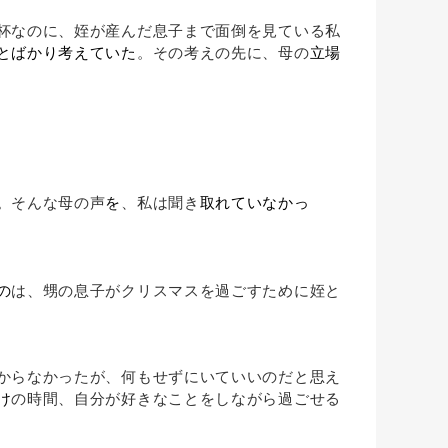
杯なのに、姪が産んだ息子まで面倒を見ている私
とばかり考えていた
。その考えの先に、母の
立場
。そんな母の声
を
、私は聞き
取れていなかっ
の
は、甥の息子がクリスマスを過ごすために姪と
からなかったが、何もせずにいていいのだと思え
け
の時間、自分が好きなことをしながら過ごせる