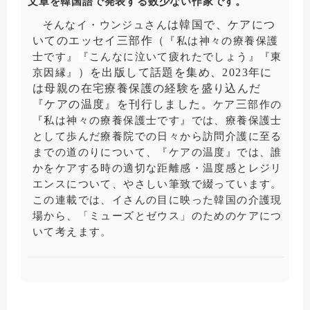
文章を韓国語で発表する数少ない作家です。
は韓国で、ケアにつ
そんなイ・ウンジュさん
いてのエッセイ三部作（
『私は神々の療養保護
士です』
『
こんなに
泣
いて
疲
れたでしょう
』『
東
）を出版して話題を集め、2023年に
京因縁
』
は母親の在宅療養保護の経験を盛り込んだ
『ケアの温度』を刊行しました。
三
ケア
部作の
『私は神々の療養保護士です』では、療養保護士
として歩んだ療養院での日々から訪問介護に至る
までの道のりについて、『ケアの温度』では、誰
かをケアする時の適切な距離感・温度感とレジリ
エンスについて、やさしい筆致で綴っています。
この連載では、イさんの目に映った韓国の介護現
場から、「ミューズとゼウス」のためのケアにつ
いて考えます。