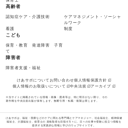
高齢者
認知症ケア・介護技術
ケアマネジメント・ソーシャ
ルワーク
看護
制度
こども
保育・教育 発達障害 子育
て
障害者
障害者支援・福祉
けあサポについて
お問い合わせ
個人情報保護方針
個人情報のお取扱いについて
中央法規
アーカイブ
※当サイトに掲載されている情報・画像・図表等は、特に明示がない限り、その
著作権を中央法規出版が保有します。無断引用・転載・複製は禁じます。
けあサポは、福祉・医療などのケアに関わる専門職とケアマネジャー、社会福祉士、精神保健
福祉士、介護福祉士、保育士の
資格取得を目指す方々に、日々の仕事や受験に役立つ情報を
提供する実践的な情報と学びのウェブサイトです。