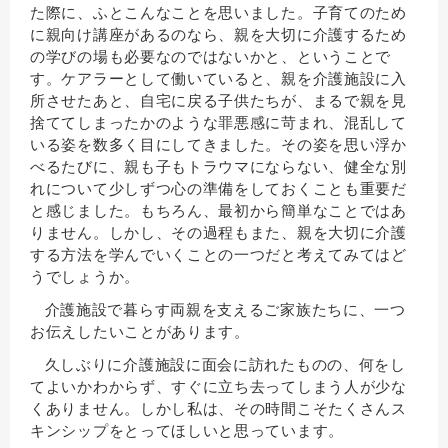
た際に、ふとこんなことを思いました。子育てのため
に親向け講座があるのなら、親を大切に介護するため
の学びの場も必要なのではないかと、ということで
す。ケアラーとして働いていると、親を介護施設に入
所させたあと、自宅に戻る子供たちが、まるで親を見
捨ててしまったかのような罪悪感に苛まれ、混乱して
いる姿を数多く目にしてきました。その姿を思い浮か
べるたびに、親も子もトラウマにならない、健全な別
れについて少しずつ心の準備をしておくことも重要だ
と感じました。もちろん、最初から簡単なことではあ
りません。しかし、その過程もまた、親を大切に介護
する方法を学んでいくことの一つだと考えてみてはど
うでしょうか。
介護施設で暮らす両親を支えるご家族たちに、一つ
お伝えしたいことがあります。
久しぶりに介護施設に面会に訪れたものの、何をし
てよいかわからず、すぐに立ち去ってしまう人が少な
くありません。しかし私は、その時間こそたくさんス
キンシップをとってほしいと思っています。