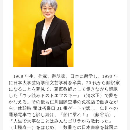
1969 年生、作家、翻訳家。日本に留学し、1998 年
に日本大学芸術学部文芸学科を卒業。20 代から翻訳家
になることを夢見て、家庭教師として働きながら翻訳
した『ウラ読みドストエフスキー』（清水正）で夢を
かなえる。その後も仁川国際空港の免税店で働きなが
ら、休憩時 間は搭乗口 31 番ゲートで訳し、仁川への
通勤電車でも訳し続け、『船に乗れ！』（藤谷治）、
『人生で大事なことはみんなゴリラから教わった』
（山極寿一）をはじめ、十数冊もの日本書籍を韓国に