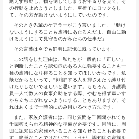
絶えず移動し、物を倒してしまうお年寄りを見て、そ
の行動を止めようとしました。車椅子にロックをし
て、その方が動けないようにしていたのです。
そのとき先輩のケアラーがこう言いました。「動け
ないようにすることも虐待にあたるんだよ。自由に動
けるようにして見守るのが私たちの仕事だ」
その言葉は今でも鮮明に記憶に残っています。
この話をした理由は、私たちが一般的に「正しい」
と判断したことを認知症のある人に強要することも一
種の虐待になり得ることを知ってほしいからです。危
険だからといって、“徘徊”する人を押さえたり縛り付
けたりしないでほしいと思います。もちろん、介護職
員一人で数人の食事介助をする際、やむを得ず車いす
から立ち上がれないようにすることもありますが、そ
れはあくまで一時的にのみ用いるべき方法です。
また、家族介護者には、同じ質問を千回聞かれても
千回答えられる精神的な準備が必要です。同時に、周
囲に認知症の家族がいることを知らせることも必要で
す。簡単なことではないでしょうが、認知症の家族を