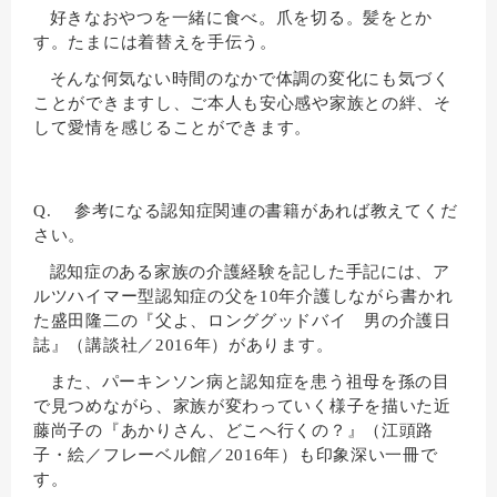
好きなおやつを一緒に食べ。爪を切る。髪をとか
す。たまには着替えを手伝う。
そんな何気ない時間のなかで体調の変化にも気づく
ことができますし、ご本人も安心感や家族との絆、そ
して愛情を感じることができます。
Q. 参考になる認知症関連の書籍があれば教えてくだ
さい。
認知症のある家族の介護経験を記した手記には、ア
ルツハイマー型認知症の父を10年介護しながら書かれ
た盛田隆二の『父よ、ロンググッドバイ 男の介護日
誌』（講談社／2016年）があります。
また、パーキンソン病と認知症を患う祖母を孫の目
で見つめながら、家族が変わっていく様子を描いた近
藤尚子の『あかりさん、どこへ行くの？』（江頭路
子・絵／フレーベル館／2016年）も印象深い一冊で
す。