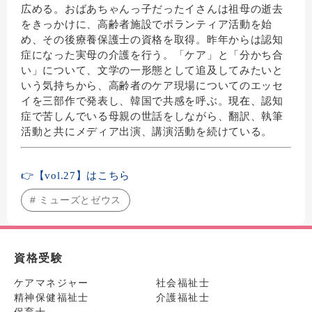
広める。おばあちゃんっ子だったイさんは祖母の逝去
をきっかけに、高齢者施設でボランティア活動を始
め、その後療養保護士の資格を取得。昨年からは認知
症になった実母の介護を行う。「ケア」と「分かち合
い」について、文学の一形態として追及してみたいと
いう気持ちから、高齢者のケア現場についてのエッセ
イを三部作で発表し、韓国で共感を呼ぶ。
現在、
認知
症で苦しんでいる母親の世話をしながら、翻訳、
執筆
活動と共にメディア出演、講演活動を続けている。
👉【vol.27】はこちら
# ミューズとゼウス
資格受験
ケアマネジャー
社会福祉士
精神保健福祉士
介護福祉士
保育士