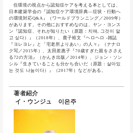
住環境の視点から認知症ケアを考える本としては、
日本建築学会の『認知症ケア環境辞典―症状・行動へ
の環境対応Q&A』（ワールドプランニング／2009年）
があります。その他におすすめなのは、ヤン・ヨンス
ン『認知症、それが知りたい（原題：
치매
,
그것이
알
고
싶다
）』（2018年）、鹿子裕文『ヘロヘロ -雑誌
『ヨレヨレ』と「宅老所よりあい」の人々』（ナナロ
ク写／2015年）、太田差惠子『70歳すぎた親をささえ
る72の方法』（かんき出版／2014年）、ジョン・ソン
シル『生きていることも分かち合いだ（原題：
살아있
는
것도
나눔이다
）』（2017年）などがある。
著者紹介
イ・ウンジュ
이은주