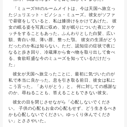
「ミューズ98のルームメイトは、今は天国へ旅立っ
たジュリエット・ビノシュ・ミューズ。彼女がソファ
で昼寝をしていると、私は膝掛けをかけてあげた。 彼
女の眠る姿を写真に収め、皆が眠りについた夜にスケ
ッチをすることもあった。ふんわりとした白髪、広い
額、青白い頬、薄い唇、整った顎。 彼女の生涯がどう
だったのか私は知らない。ただ、認知症の症状で夜に
なると歩き回り、冷蔵庫から食べ物を取り出して食べ
る、食欲旺盛な今のミューズを知っているだけだっ
た」
彼女が天国へ旅立ったことに、最初に気づいたのが
私で本当に良かった。息を引き取る前日、彼女は私に
こう言った。「ありがとう」と。 何に対しての感謝な
のか、尋ねることも、答えることもできない彼女。
彼女の目を閉じさせながら「心配しないでくださ
い。 子供の心配もお金の心配もせず、どう生きるべき
かも心配しないでください。ゆっくり休んでくださ
い」とささやいた。