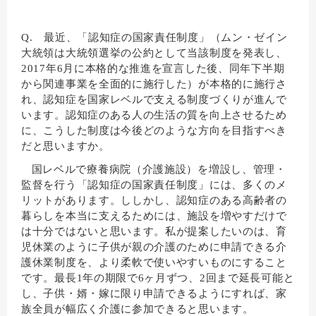
Q. 最近、「認知症の国家責任制度」（ムン・ゼイン
大統領は大統領選挙の公約として当該制度を発表し、
2017年6月に本格的な推進を宣言した後、同年下半期
から関連事業を全面的に施行した）が本格的に施行さ
れ、認知症を国家レベルで支える制度づくりが進んで
います。認知症のある人の生活の質を向上させるため
に、こうした制度は今後どのような方向を目指すべき
だと思いますか。
国レベルで療養病院（介護施設）を増設し、管理・
監督を行う「認知症の国家責任制度」には、多くのメ
リットがあります。ししかし、認知症のある高齢者の
暮らしを本当に支えるためには、施設を増やすだけで
は十分ではないと思います。私が提案したいのは、育
児休業のように子供が親の介護のために申請できる介
護休業制度を、より柔軟で使いやすいものにすること
です。最長1年の期限で6ヶ月ずつ、2回まで延長可能と
し、子供・婿・嫁に限り申請できるようにすれば、家
族全員が幅広く介護に参加できると思います。