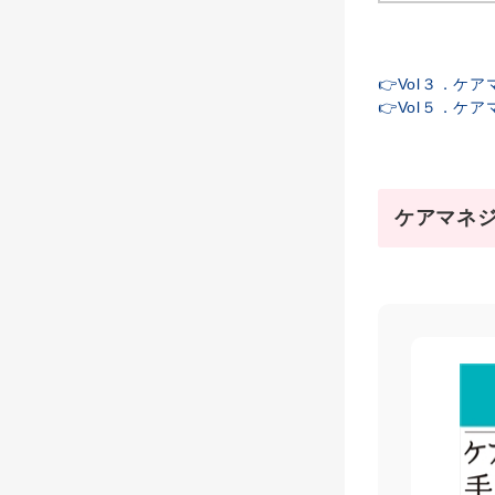
👉Vol３．ケ
👉Vol５．ケ
ケアマネ