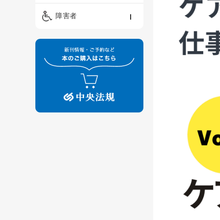
精神保健福祉士
ケアマネジメント・ソ
保育・教育／発達障害
障害者
ーシャルワーク
／子育て
介護福祉士
看護
障害者支援・福祉
保育士
制度