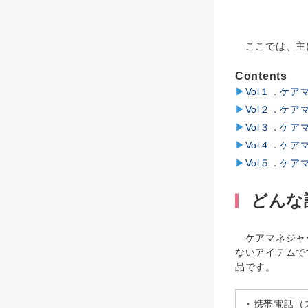
ここでは、主に
Contents
▶
Vol１．ケア
▶
Vol２．ケ
▶
Vol３．ケ
▶
Vol４．ケ
▶
Vol５．ケ
どんな
ケアマネジャ
ないアイテムで
品です。
・携帯電話（