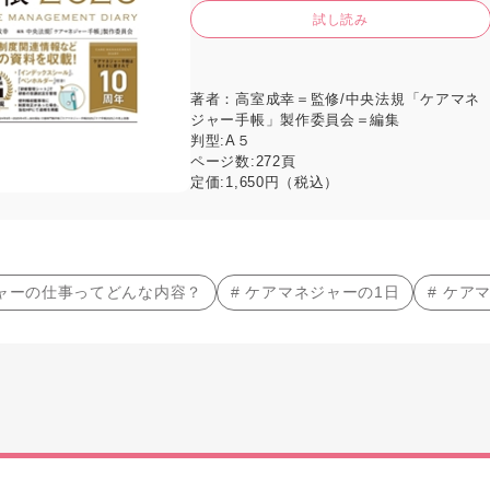
試し読み
著者：
高室成幸＝監修/中央法規「ケアマネ
ジャー手帳」製作委員会＝編集
判型:
A５
ページ数:
272頁
定価:
1,650円（税込）
ジャーの仕事ってどんな内容？
# ケアマネジャーの1日
# ケア