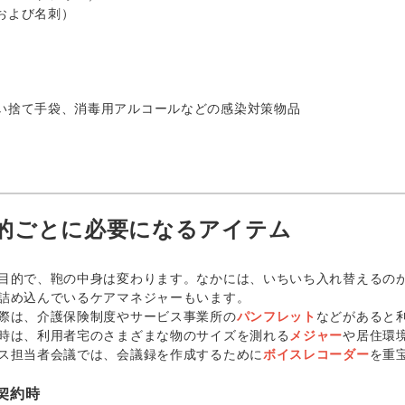
および名刺）
い捨て手袋、消毒用アルコールなどの感染対策物品
的ごとに必要になるアイテム
的で、鞄の中身は変わります。なかには、いちいち入れ替えるのが
詰め込んでいるケアマネジャーもいます。
際は、介護保険制度やサービス事業所の
パンフレット
などがあると
時は、利用者宅のさまざまな物のサイズを測れる
メジャー
や居住環
ス担当者会議では、会議録を作成するために
ボイスレコーダー
を重
契約時