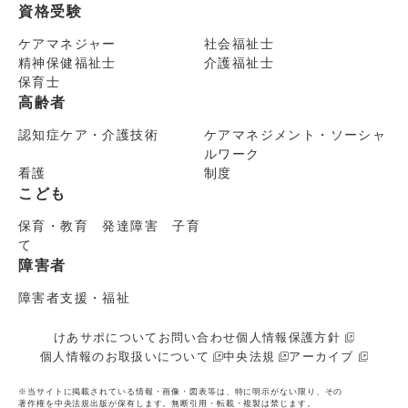
資格受験
ケアマネジャー
社会福祉士
精神保健福祉士
介護福祉士
保育士
高齢者
認知症ケア・介護技術
ケアマネジメント・ソーシャ
ルワーク
看護
制度
こども
保育・教育 発達障害 子育
て
障害者
障害者支援・福祉
けあサポについて
お問い合わせ
個人情報保護方針
個人情報のお取扱いについて
中央法規
アーカイブ
※当サイトに掲載されている情報・画像・図表等は、特に明示がない限り、その
著作権を中央法規出版が保有します。無断引用・転載・複製は禁じます。