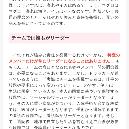
価しようとすれば、海老やイカは怒るでしょう。マグロは
マグロ、海老は海老、イカはイカなのです。酢飯という共
通の理念のもと、それぞれが強みと責任を発揮し、互いの
弱みを補い合っているのです。
チームでは誰もがリーダー
それぞれが強みと責任を発揮するわけですから、
特定の
メンバーだけが常にリーダーになることはありません
。も
ちろん、チームの窓口となる代表者やメンバー間の調節役
は、必要になることもあります。しかし、ドラッカーが述
べているように、「実際にチームを指揮する者は、仕事の
段階や要求によって変わっていく」
のです。例えば、
１）
生活に困窮している人を、本人の同意に基づいて保護する
段階では、ソーシャルワーカーがリーダーとなるでしょ
う。その人に重い病気が見つかり、入院手術が必要な段階
では、医師がリーダーとなります。手術から退院するまで
の看護の段階では、看護師がリーダーとなります。そし
て、退院後、地域で自立した生活を営むうえで介護が必要
な段階では、介護職がリーダーとなるのです。