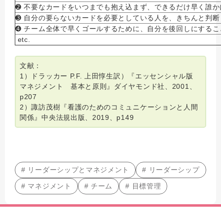
➋ 不要なカードをいつまでも抱え込まず、できるだけ早く誰か
➌ 自分の要らないカードを必要としている人を、きちんと判断
➍ チーム全体で早くゴールするために、自分を後回しにするこ
etc.
文献：
1）ドラッカー P.F. 上田惇生訳）『エッセンシャル版
マネジメント 基本と原則』ダイヤモンド社、2001、
p207
2）諏訪茂樹『看護のためのコミュニケーションと人間
関係』中央法規出版、2019、p149
# リーダーシップとマネジメント
# リーダーシップ
# マネジメント
# チーム
# 目標管理