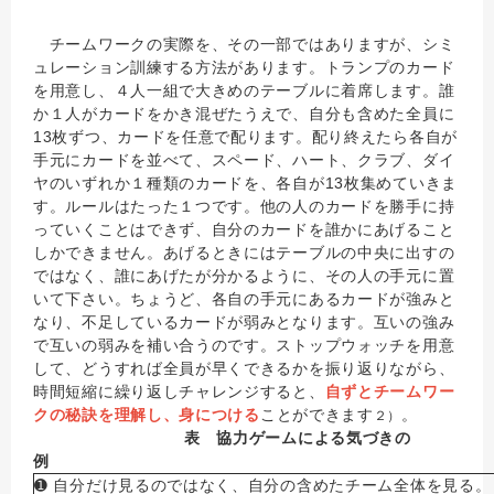
チームワークの実際を、その一部ではありますが、シミ
ュレーション訓練する方法があります。トランプのカード
を用意し、４人一組で大きめのテーブルに着席します。誰
か１人がカードをかき混ぜたうえで、自分も含めた全員に
13枚ずつ、カードを任意で配ります。配り終えたら各自が
手元にカードを並べて、スペード、ハート、クラブ、ダイ
ヤのいずれか１種類のカードを、各自が13枚集めていきま
す。ルールはたった１つです。他の人のカードを勝手に持
っていくことはできず、自分のカードを誰かにあげること
しかできません。あげるときにはテーブルの中央に出すの
ではなく、誰にあげたが分かるように、その人の手元に置
いて下さい。ちょうど、各自の手元にあるカードが強みと
なり、不足しているカードが弱みとなります。互いの強み
で互いの弱みを補い合うのです。ストップウォッチを用意
して、どうすれば全員が早くできるかを振り返りながら、
時間短縮に繰り返しチャレンジすると、
自ずとチームワー
クの秘訣を理解し、身につける
ことができます
。
２）
表 協力ゲームによる気づきの
例
➊ 自分だけ見るのではなく、自分の含めたチーム全体を見る。