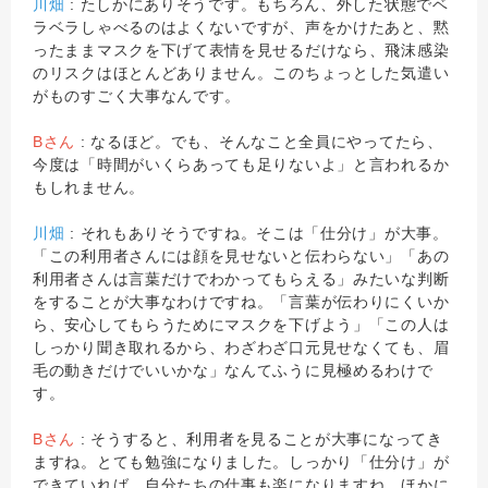
川畑
: たしかにありそうです。もちろん、外した状態でベ
ラベラしゃべるのはよくないですが、声をかけたあと、黙
ったままマスクを下げて表情を見せるだけなら、飛沫感染
のリスクはほとんどありません。このちょっとした気遣い
がものすごく大事なんです。
Bさん
: なるほど。でも、そんなこと全員にやってたら、
今度は「時間がいくらあっても足りないよ」と言われるか
もしれません。
川畑
: それもありそうですね。そこは「仕分け」が大事。
「この利用者さんには顔を見せないと伝わらない」「あの
利用者さんは言葉だけでわかってもらえる」みたいな判断
をすることが大事なわけですね。「言葉が伝わりにくいか
ら、安心してもらうためにマスクを下げよう」「この人は
しっかり聞き取れるから、わざわざ口元見せなくても、眉
毛の動きだけでいいかな」なんてふうに見極めるわけで
す。
Bさん
: そうすると、利用者を見ることが大事になってき
ますね。とても勉強になりました。しっかり「仕分け」が
できていれば、自分たちの仕事も楽になりますね。ほかに