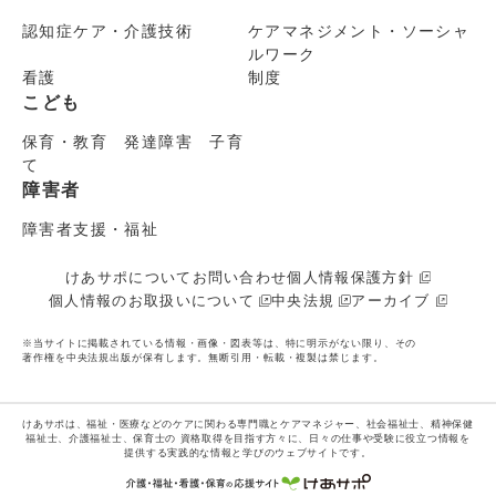
認知症ケア・介護技術
ケアマネジメント・ソーシャ
ルワーク
看護
制度
こども
保育・教育 発達障害 子育
て
障害者
障害者支援・福祉
けあサポについて
お問い合わせ
個人情報保護方針
個人情報のお取扱いについて
中央法規
アーカイブ
※当サイトに掲載されている情報・画像・図表等は、特に明示がない限り、その
著作権を中央法規出版が保有します。無断引用・転載・複製は禁じます。
けあサポは、福祉・医療などのケアに関わる専門職とケアマネジャー、社会福祉士、精神保健
福祉士、介護福祉士、保育士の
資格取得を目指す方々に、日々の仕事や受験に役立つ情報を
提供する実践的な情報と学びのウェブサイトです。