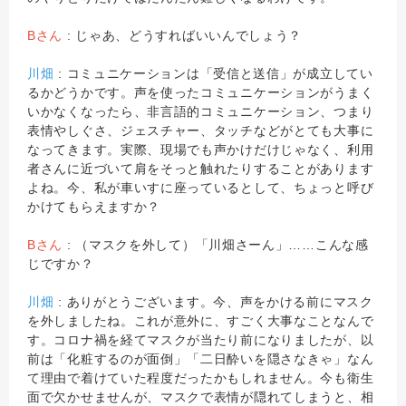
Bさん
: じゃあ、どうすればいいんでしょう？
川畑
: コミュニケーションは「受信と送信」が成立してい
るかどうかです。声を使ったコミュニケーションがうまく
いかなくなったら、非言語的コミュニケーション、つまり
表情やしぐさ、ジェスチャー、タッチなどがとても大事に
なってきます。実際、現場でも声かけだけじゃなく、利用
者さんに近づいて肩をそっと触れたりすることがあります
よね。今、私が車いすに座っているとして、ちょっと呼び
かけてもらえますか？
Bさん
: （マスクを外して）「川畑さーん」……こんな感
じですか？
川畑
: ありがとうございます。今、声をかける前にマスク
を外しましたね。これが意外に、すごく大事なことなんで
す。コロナ禍を経てマスクが当たり前になりましたが、以
前は「化粧するのが面倒」「二日酔いを隠さなきゃ」なん
て理由で着けていた程度だったかもしれません。今も衛生
面で欠かせませんが、マスクで表情が隠れてしまうと、相