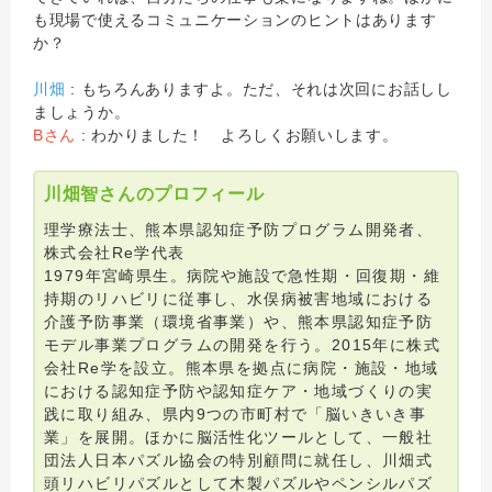
も現場で使えるコミュニケーションのヒントはあります
か？
川畑
: もちろんありますよ。ただ、それは次回にお話しし
ましょうか。
Bさん
: わかりました！ よろしくお願いします。
川畑智さんのプロフィール
理学療法士、熊本県認知症予防プログラム開発者、
株式会社Re学代表
1979年宮崎県生。病院や施設で急性期・回復期・維
持期のリハビリに従事し、水俣病被害地域における
介護予防事業（環境省事業）や、熊本県認知症予防
モデル事業プログラムの開発を行う。2015年に株式
会社Re学を設立。熊本県を拠点に病院・施設・地域
における認知症予防や認知症ケア・地域づくりの実
践に取り組み、県内9つの市町村で「脳いきいき事
業」を展開。ほかに脳活性化ツールとして、一般社
団法人日本パズル協会の特別顧問に就任し、川畑式
頭リハビリパズルとして木製パズルやペンシルパズ