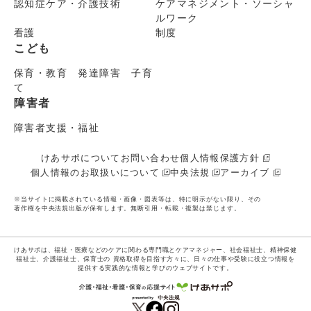
認知症ケア・介護技術
ケアマネジメント・ソーシャ
ルワーク
看護
制度
こども
保育・教育 発達障害 子育
て
障害者
障害者支援・福祉
けあサポについて
お問い合わせ
個人情報保護方針
個人情報のお取扱いについて
中央法規
アーカイブ
※当サイトに掲載されている情報・画像・図表等は、特に明示がない限り、その
著作権を中央法規出版が保有します。無断引用・転載・複製は禁じます。
けあサポは、福祉・医療などのケアに関わる専門職とケアマネジャー、社会福祉士、精神保健
福祉士、介護福祉士、保育士の
資格取得を目指す方々に、日々の仕事や受験に役立つ情報を
提供する実践的な情報と学びのウェブサイトです。