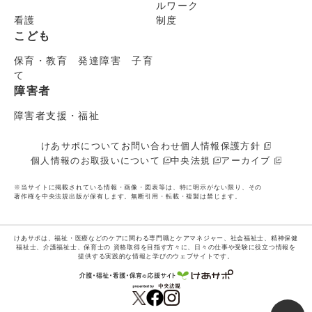
ルワーク
看護
制度
こども
保育・教育 発達障害 子育
て
障害者
障害者支援・福祉
けあサポについて
お問い合わせ
個人情報保護方針
個人情報のお取扱いについて
中央法規
アーカイブ
※当サイトに掲載されている情報・画像・図表等は、特に明示がない限り、その
著作権を中央法規出版が保有します。無断引用・転載・複製は禁じます。
けあサポは、福祉・医療などのケアに関わる専門職とケアマネジャー、社会福祉士、精神保健
福祉士、介護福祉士、保育士の
資格取得を目指す方々に、日々の仕事や受験に役立つ情報を
提供する実践的な情報と学びのウェブサイトです。