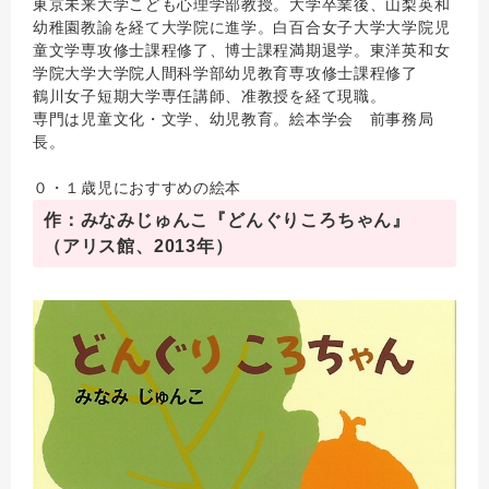
東京未来大学こども心理学部教授。大学卒業後、山梨英和
幼稚園教諭を経て大学院に進学。白百合女子大学大学院児
童文学専攻修士課程修了、博士課程満期退学。東洋英和女
学院大学大学院人間科学部幼児教育専攻修士課程修了
鶴川女子短期大学専任講師、准教授を経て現職。
専門は児童文化・文学、幼児教育。絵本学会 前事務局
長。
０・１歳児におすすめの絵本
作：みなみじゅんこ『どんぐりころちゃん』
（アリス館、2013年）