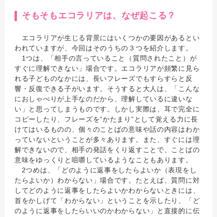
そもそもエコラリアは、なぜ起こる？
エコラリアが生じる背景にはいくつかの要因があるとい
われていますが、今回はそのうちの３つを紹介します。
1つは、「相手の言っていること（質問されたこと）が
すぐに理解できない」場合です。エコラリアが頻繁に見ら
れる子どものなかには、長いフレーズでもすらすらと反
響・反復できる子がいます。そうすると大人は、「こんな
におしゃべりが上手なのだから、理解しているに違いな
い」と思ってしまうものです。しかし実際は、耳で完全に
コピーしたり、フレーズを“かたまり”として覚える力に長
けてはいるものの、個々のことばの意味や話の内容はわか
っていないということが多々あります。また、すぐには理
解できないので、相手の発話をくり返すことで、ことばの
意味をゆっくりと咀嚼しているようなこともあります。
2つめは、「どのように返事をしたらよいか（表現をし
たらよいか）わからない」場合です。たとえば、質問に対
してどのように返事をしたらよいかわからないときには、
首をかしげて「わからない」ということを示したり、「ど
のように返事をしたらいいのかわからない」と直接的に伝