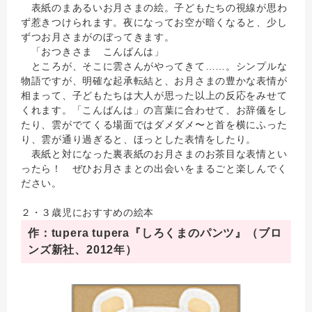
表紙のまあるいお月さまの絵。子どもたちの視線が思わ
ず惹きつけられます。夜になってお空が暗くなると、少し
ずつお月さまがのぼってきます。
「おつきさま こんばんは」
ところが、そこに雲さんがやってきて……。シンプルな
物語ですが、明確な起承転結と、お月さまの豊かな表情が
相まって、子どもたちは大人が思った以上の反応をみせて
くれます。「こんばんは」の言葉に合わせて、お辞儀をし
たり、雲がでてくる場面ではダメダメ〜と首を横にふった
り、雲が通り過ぎると、ほっとした表情をしたり。
表紙と対になった裏表紙のお月さまのお茶目な表情とい
ったら！ ぜひお月さまとの出会いをまるごと楽しんでく
ださい。
２・３歳児におすすめの絵本
作：tupera tupera『しろくまのパンツ』（ブロ
ンズ新社、2012年）