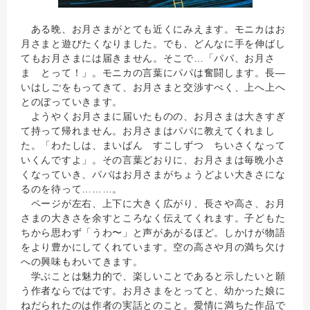
ある晩、お月さまがとても近くにみえます。モニカはお
月さまと遊びたくなりました。でも、どんなに手を伸ばし
てもお月さまには届きません。そこで…「パパ、お月さ
ま とって！」。モニカの言葉にパパは奮闘します。長―
いはしごをもってきて、お月さまと交渉すべく、上へ上へ
とのぼっていきます。
ようやくお月さまに届いたものの、お月さまは大きすぎ
て持って帰れません。お月さまはパパに教えてくれまし
た。「わたしは、まいばん すこしずつ ちいさくなって
いくんですよ」。その言葉どおりに、お月さまは毎晩小さ
くなっていき、パパはお月さまがちょうどよい大きさにな
るのを待って………。
ページが左右、上下に大きく広がり、長さや高さ、お月
さまの大きさを余すところなく伝えてくれます。子どもた
ちから思わず「うわ〜」と声があがるほど。しかけが物語
をより豊かにしてくれています。空の高さや月の満ち欠け
への興味もわいてきます。
学ぶことは魅力的で、楽しいことであると示したいと願
う作者ならではです。お月さまをとってと、幼かった娘に
ねだられたのは作者の実話とのこと。愛情に満ちた作品で