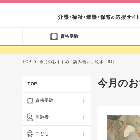
資格受験
TOP
今月のおすすめ「読み合い」絵本 8月
今月のお
TOP
資格受験
ケアマネジャー
高齢者
社会福祉士
認知症ケア・介護技術
こども