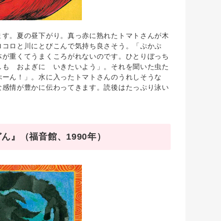
す。夏の昼下がり。真っ赤に熟れたトマトさんが木
ロコロと川にとびこんで気持ち良さそう。「ぷかぷ
体が重くてうまくころがれないのです。ひとりぼっち
しも およぎに いきたいよう」。それを聞いた虫た
ぷーん！」。水に入ったトマトさんのうれしそうな
な感情が豊かに伝わってきます。読後はたっぷり泳い
ん』（福音館、1990年）