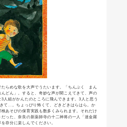
たらめな歌を大声でうたいます。「ちんぷく まん
おんどん」。すると、奇妙な声が聞こえてきて、声の
3人組がかんたのところに飛んできます。3人と思う
てきて…。ちょっぴり怖くて、どきどきはらはら。か
探検あそびの保育実践も数多くみられます。それだけ
きだった、奈良の新薬師寺の十二神将の一人「迷金羅
界を存分に楽しんでください。