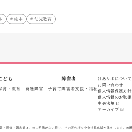
本
# 絵本
# 幼児教育
こども
障害者
けあサポについて
お問い合わせ
保育・教育 発達障害 子育て
障害者支援・福祉
個人情報保護方針
個人情報のお取扱
中央法規
アーカイブ
報・画像・図表等は、特に明示がない限り、その著作権を中央法規出版が保有します。無