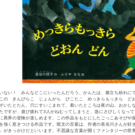
ない！ みんなどこにいったんだろう。かんたは、腹立ち紛れにで
この きんぴらこ じょんがら ぴこたこ めっきらもっきら ど
ぞいたとたん、穴にすいこまれて、着いたところは夜の山。おかしな
たですが、遊び疲れて3人がねむってしまうと、急にさびしくなっ
に異界の冒険が楽しめます。この作品をもとにしたごっこあそびや
を強く惹きつける作品です。呪文の言葉は、作者の長谷川さんが好
」がきっかけだといいます。不思議な言葉が開くファンタジーの世