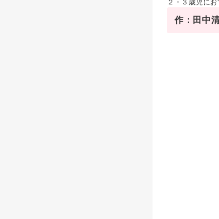
２・３歳児にお
作：田中清