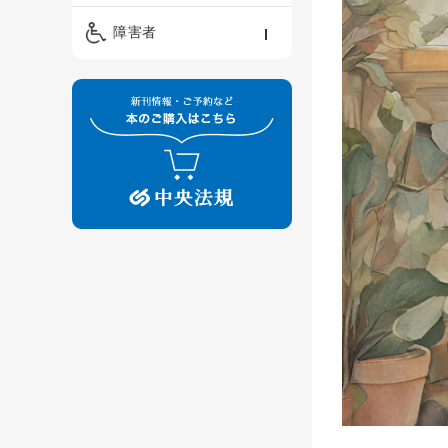
精神保健福祉士
ケアマネジメント・ソ
保育・教育／発達障害
障害者
ーシャルワーク
／子育て
介護福祉士
看護
障害者支援・福祉
保育士
制度