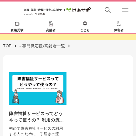
資格受験
高齢者
こども
障害者
TOP
- 専門職応援/高齢者一覧
障害福祉サービスってどう
やって使うの？ 利用の流
れ、受給者証、利用者負担
初めて障害福祉サービスの利用
についてわかりやすく解
する人のために、手続きの流れ