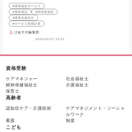
説！
からお金の話までまるっと解
#障害福祉サービス
説！
#受給者証
#利用者負担
#障害支援区分
#サービス利用計画
けあサポ編集部
2024/11/27 10:11
資格受験
ケアマネジャー
社会福祉士
精神保健福祉士
介護福祉士
保育士
高齢者
認知症ケア・介護技術
ケアマネジメント・ソーシャ
ルワーク
看護
制度
こども