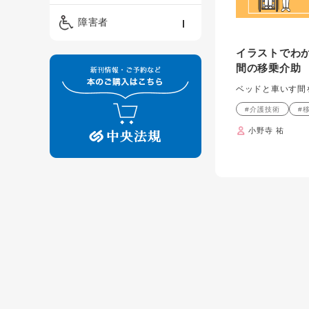
精神保健福祉士
ケアマネジメント・ソ
保育・教育／発達障害
障害者
ーシャルワーク
／子育て
介護福祉士
イラストでわか
看護
障害者支援・福祉
保育士
間の移乗介助
制度
ベッドと車いす間
#介護技術
#
小野寺 祐