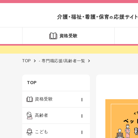
資格受験
TOP
- 専門職応援/高齢者一覧
TOP
資格受験
ケアマネジャー
高齢者
社会福祉士
認知症ケア・介護技術
こども