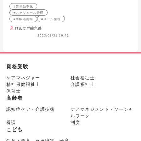
ク７選！
#業務効率化
#スケジュール管理
#手帳活用術
#メール整理
けあサポ編集部
2023/08/31 16:42
資格受験
ケアマネジャー
社会福祉士
精神保健福祉士
介護福祉士
保育士
高齢者
認知症ケア・介護技術
ケアマネジメント・ソーシャ
ルワーク
看護
制度
こども
保育・教育 発達障害 子育