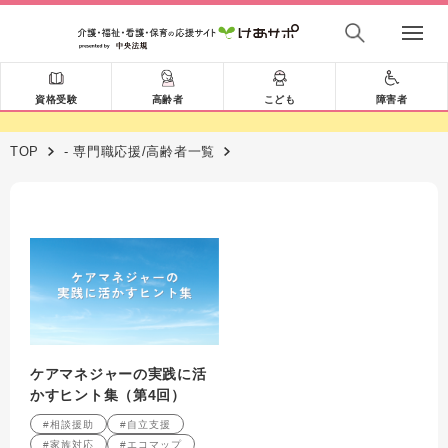
資格受験
高齢者
こども
障害者
TOP
- 専門職応援/高齢者一覧
ケアマネジャーの実践に活
かすヒント集（第4回）
#相談援助
#自立支援
#家族対応
#エコマップ