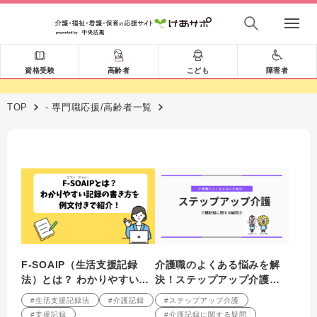
資格受験
高齢者
こども
障害者
TOP
- 専門職応援/高齢者一覧
F-SOAIP（生活支援記録
介護職のよくある悩みを解
法）とは？ わかりやすい介
決！ステップアップ介護
護記録・支援経過記録の書
介護記録に関する疑問④
#生活支援記録法
#介護記録
#ステップアップ介護
き方を 例文付きで紹介！
#支援記録
#介護記録に関する疑問