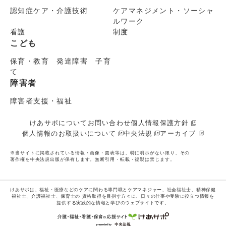
認知症ケア・介護技術
ケアマネジメント・ソーシャ
ルワーク
看護
制度
こども
保育・教育 発達障害 子育
て
障害者
障害者支援・福祉
けあサポについて
お問い合わせ
個人情報保護方針
個人情報のお取扱いについて
中央法規
アーカイブ
※当サイトに掲載されている情報・画像・図表等は、特に明示がない限り、その
著作権を中央法規出版が保有します。無断引用・転載・複製は禁じます。
けあサポは、福祉・医療などのケアに関わる専門職とケアマネジャー、社会福祉士、精神保健
福祉士、介護福祉士、保育士の
資格取得を目指す方々に、日々の仕事や受験に役立つ情報を
提供する実践的な情報と学びのウェブサイトです。