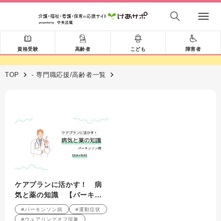
資格受験
高齢者
こども
障害者
TOP
- 専門職応援/高齢者一覧
ケアプランに活かす！ 病
気と薬の知識 【パーキン
ソン病】症状や種類から予
#パーキンソン病
#運動症状
後まで、ケアマネが押さえ
#ウェアリングオフ現象