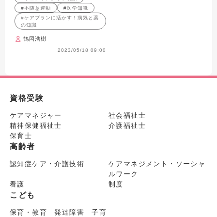
たいポイントを徹底解
#不随意運動
#医学知識
説！ 【医師が監修】
#ケアプランに活かす！病気と薬
の知識
鶴岡浩樹
2023/05/18 09:00
資格受験
ケアマネジャー
社会福祉士
精神保健福祉士
介護福祉士
保育士
高齢者
認知症ケア・介護技術
ケアマネジメント・ソーシャ
ルワーク
看護
制度
こども
保育・教育 発達障害 子育