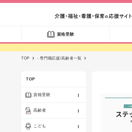
資格受験
TOP
- 専門職応援/高齢者一覧
TOP
資格受験
ケアマネジャー
高齢者
社会福祉士
認知症ケア・介護技術
こども