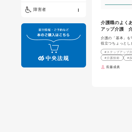
精神保健福祉士
ケアマネジメント・ソ
保育・教育／発達障害
障害者
ーシャルワーク
／子育て
介護福祉士
介護職のよく
看護
障害者支援・福祉
保育士
アップ介護 
制度
介護の「基本」を
役立つちょっとし
#ステップアップ
#介護技術
#
長藤成眞